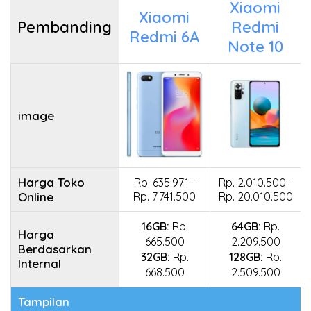
Xiaomi
Xiaomi
Pembanding
Redmi
Redmi 6A
Note 10
image
Harga Toko
Rp. 635.971 -
Rp. 2.010.500 -
Online
Rp. 7.741.500
Rp. 20.010.500
16GB:
Rp.
64GB:
Rp.
Harga
665.500
2.209.500
Berdasarkan
32GB:
Rp.
128GB:
Rp.
Internal
668.500
2.509.500
Tampilan