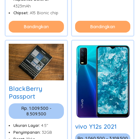
4323mAh
Chipset:
A15 Bionic chip
Bandingkan
Bandingkan
BlackBerry
Passport
Rp. 1.009.500 -
8.509.500
vivo Y12s 2021
Ukuran Layar:
4.5"
Penyimpanan:
32GB
Rp. 1.060.500 - 3.109.500