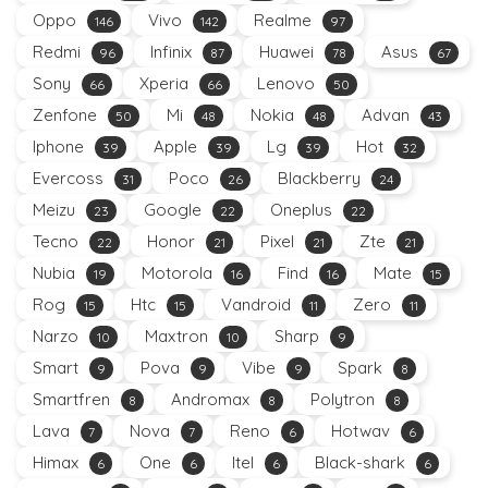
Oppo
Vivo
Realme
146
142
97
Redmi
Infinix
Huawei
Asus
96
87
78
67
Sony
Xperia
Lenovo
66
66
50
Zenfone
Mi
Nokia
Advan
50
48
48
43
Iphone
Apple
Lg
Hot
39
39
39
32
Evercoss
Poco
Blackberry
31
26
24
Meizu
Google
Oneplus
23
22
22
Tecno
Honor
Pixel
Zte
22
21
21
21
Nubia
Motorola
Find
Mate
19
16
16
15
Rog
Htc
Vandroid
Zero
15
15
11
11
Narzo
Maxtron
Sharp
10
10
9
Smart
Pova
Vibe
Spark
9
9
9
8
Smartfren
Andromax
Polytron
8
8
8
Lava
Nova
Reno
Hotwav
7
7
6
6
Himax
One
Itel
Black-shark
6
6
6
6