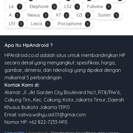
Le
Elephone
L52
Fullview
1
1
1
1
A
Nexus
X7
G3
Sonim
1
1
1
1
1
L51
Leica
Pocophone
1
1
1
Apa Itu HpAndroid ?
HPAndroid.co.id adalah situs untuk membandingkan HP
secara detail yang menyangkut: spesifikasi, harga,
gambar, dimensi, dan teknologi yang dipakai dengan
maksimal 5 perbandingan.
Kontak Kami di:
Alamat: Jl. Jkt Garden City Boulevard No.1, RT.8/RW.6,
Cakung Tim., Kec. Cakung, Kota Jakarta Timur, Daerah
Khusus Ibukota Jakarta 13910
Email: sativa.wahyu.ad.01@gmai.com
Nomor HP: +62 822-7233-1415
Copyright:
HpAndroid
- Bandingkan Spesifikasi dan Harga