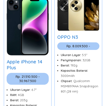
OPPO N3
Rp. 8.009.500 -
Ukuran Layar:
5.5"
Penyimpanan:
32GB
Apple iPhone 14
Berat:
192g
Plus
Kapasitas Baterai:
3000mAh
Rp. 21.510.500 -
30.967.500
Chipset:
Qualcomm
MSM8974AA Snapdragon
Ukuran Layar:
6.7"
801 (28 nm)
RAM:
4GB
Berat:
203g
Kapasitas Baterai: