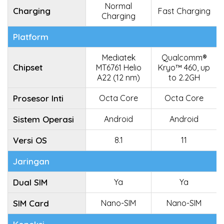
Normal
Charging
Fast Charging
Charging
Platform
Mediatek
Qualcomm®
Chipset
MT6761 Helio
Kryo™ 460, up
A22 (12 nm)
to 2.2GH
Prosesor Inti
Octa Core
Octa Core
Sistem Operasi
Android
Android
Versi OS
8.1
11
Jaringan
Dual SIM
Ya
Ya
SIM Card
Nano-SIM
Nano-SIM