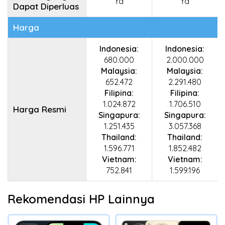
Ya
Ya
Dapat Diperluas
Harga
Indonesia:
Indonesia:
680.000
2.000.000
Malaysia:
Malaysia:
652.472
2.291.480
Filipina:
Filipina:
1.024.872
1.706.510
Harga Resmi
Singapura:
Singapura:
1.251.435
3.057.368
Thailand:
Thailand:
1.596.771
1.852.482
Vietnam:
Vietnam:
752.841
1.599.196
Rekomendasi HP Lainnya