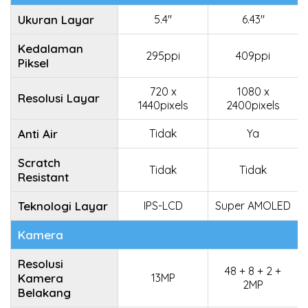
Ukuran Layar
5.4"
6.43"
Kedalaman
295ppi
409ppi
Piksel
720 x
1080 x
Resolusi Layar
1440pixels
2400pixels
Anti Air
Tidak
Ya
Scratch
Tidak
Tidak
Resistant
Teknologi Layar
IPS-LCD
Super AMOLED
Kamera
Resolusi
48 + 8 + 2 +
Kamera
13MP
2MP
Belakang