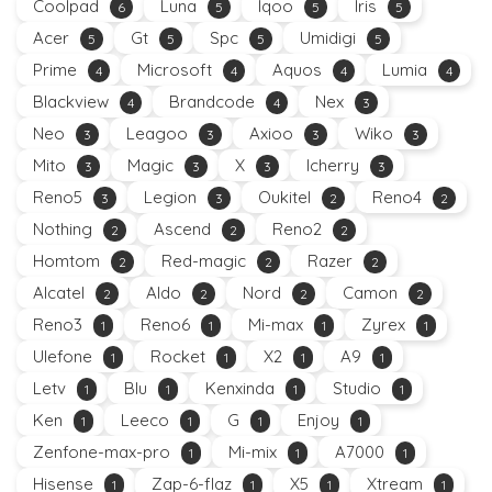
Coolpad
Luna
Iqoo
Iris
6
5
5
5
Acer
Gt
Spc
Umidigi
5
5
5
5
Prime
Microsoft
Aquos
Lumia
4
4
4
4
Blackview
Brandcode
Nex
4
4
3
Neo
Leagoo
Axioo
Wiko
3
3
3
3
Mito
Magic
X
Icherry
3
3
3
3
Reno5
Legion
Oukitel
Reno4
3
3
2
2
Nothing
Ascend
Reno2
2
2
2
Homtom
Red-magic
Razer
2
2
2
Alcatel
Aldo
Nord
Camon
2
2
2
2
Reno3
Reno6
Mi-max
Zyrex
1
1
1
1
Ulefone
Rocket
X2
A9
1
1
1
1
Letv
Blu
Kenxinda
Studio
1
1
1
1
Ken
Leeco
G
Enjoy
1
1
1
1
Zenfone-max-pro
Mi-mix
A7000
1
1
1
Hisense
Zap-6-flaz
X5
Xtream
1
1
1
1