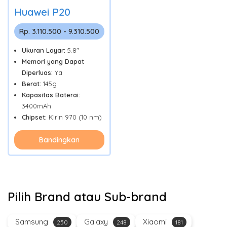
Huawei P20
Rp. 3.110.500 - 9.310.500
Ukuran Layar:
5.8"
Memori yang Dapat
Diperluas:
Ya
Berat:
145g
Kapasitas Baterai:
3400mAh
Chipset:
Kirin 970 (10 nm)
Bandingkan
Pilih Brand atau Sub-brand
Samsung
Galaxy
Xiaomi
250
248
181