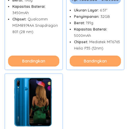
Berat:
196g
Kapasitas Baterai:
Ukuran Layar:
6.51"
3450mAh
Penyimpanan:
32GB
Chipset:
Qualcomm
Berat:
191g
MSM8974AA Snapdragon
Kapasitas Baterai:
801 (28 nm)
5000mAh
Chipset:
Mediatek MT6765
Helio P35 (12nm)
Bandingkan
Bandingkan