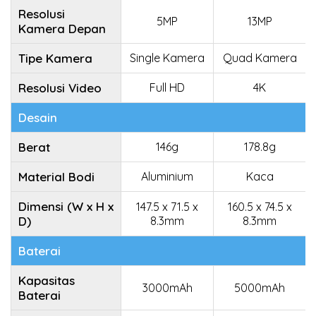
Resolusi
5MP
13MP
Kamera Depan
Tipe Kamera
Single Kamera
Quad Kamera
Resolusi Video
Full HD
4K
Desain
Berat
146g
178.8g
Material Bodi
Aluminium
Kaca
Dimensi (W x H x
147.5 x 71.5 x
160.5 x 74.5 x
D)
8.3mm
8.3mm
Baterai
Kapasitas
3000mAh
5000mAh
Baterai