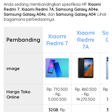
Anda sedang membandingkan spesifikasi HP
Xiaomi
Redmi 7
,
Xiaomi Redmi 7A
,
Samsung Galaxy A04e
,
Samsung Galaxy A04s
, dan
Samsung Galaxy A04
. Lihat
bagaimana perbedaannya.
Xiaomi
Sa
Xiaomi
Pembanding
Redmi
Ga
Redmi 7
7A
A
image
Rp. 710.500
Rp. 860.500
Rp. 
Harga Toko
- Rp.
- Rp.
Online
5.000.500
14.270.500
3.
32GB:
Rp.
32