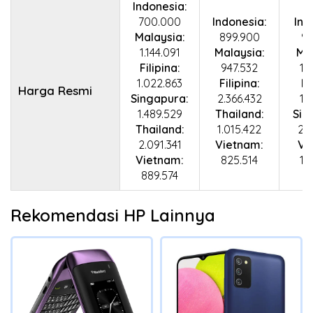
Indonesia:
700.000
Indonesia:
Ind
Malaysia:
899.900
99
1.144.091
Malaysia:
Mal
Filipina:
947.532
1.
1.022.863
Filipina:
Fi
Harga Resmi
Singapura:
2.366.432
1.
1.489.529
Thailand:
Sin
Thailand:
1.015.422
2.
2.091.341
Vietnam:
Vi
Vietnam:
825.514
1.
889.574
Rekomendasi HP Lainnya