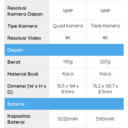
Resolusi
16MP
16MP
Kamera Depan
Tipe Kamera
Quad Kamera
Triple Kamera
Resolusi Video
4K
4K
Desain
Berat
193g
207g
Material Bodi
Kaca
Kaca
Dimensi (W x H x
76.5 x 164 x
76.2 x 163.7 x
D)
8.1mm
8.3mm
Baterai
Kapasitas
5020mAh
5160mAh
Baterai