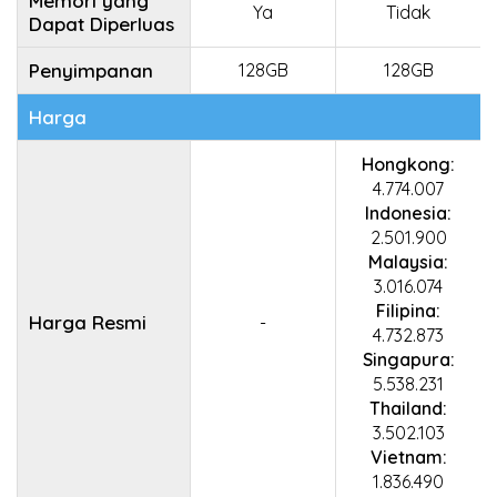
Memori yang
Ya
Tidak
Dapat Diperluas
Penyimpanan
128GB
128GB
Harga
Hongkong:
4.774.007
Indonesia:
2.501.900
Malaysia:
3.016.074
Filipina:
Harga Resmi
-
4.732.873
Singapura:
5.538.231
Thailand:
3.502.103
Vietnam:
1.836.490