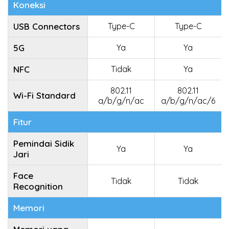
Koneksi
USB Connectors
Type-C
Type-C
5G
Ya
Ya
NFC
Tidak
Ya
802.11
802.11
Wi-Fi Standard
a/b/g/n/ac
a/b/g/n/ac/6
Fitur
Pemindai Sidik
Ya
Ya
Jari
Face
Tidak
Tidak
Recognition
Memori