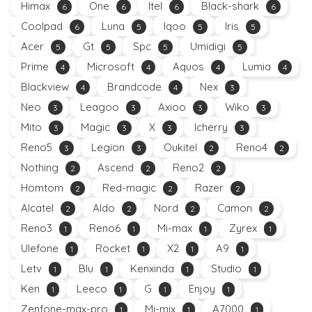
Himax
One
Itel
Black-shark
6
6
6
6
Coolpad
Luna
Iqoo
Iris
6
5
5
5
Acer
Gt
Spc
Umidigi
5
5
5
5
Prime
Microsoft
Aquos
Lumia
4
4
4
4
Blackview
Brandcode
Nex
4
4
3
Neo
Leagoo
Axioo
Wiko
3
3
3
3
Mito
Magic
X
Icherry
3
3
3
3
Reno5
Legion
Oukitel
Reno4
3
3
2
2
Nothing
Ascend
Reno2
2
2
2
Homtom
Red-magic
Razer
2
2
2
Alcatel
Aldo
Nord
Camon
2
2
2
2
Reno3
Reno6
Mi-max
Zyrex
1
1
1
1
Ulefone
Rocket
X2
A9
1
1
1
1
Letv
Blu
Kenxinda
Studio
1
1
1
1
Ken
Leeco
G
Enjoy
1
1
1
1
Zenfone-max-pro
Mi-mix
A7000
1
1
1