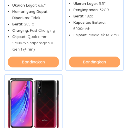
Ukuran Layar:
5.5"
Ukuran Layar:
6.67"
Penyimpanan:
32GB
Memori yang Dapat
Berat:
182g
Diperluas:
Tidak
Kapasitas Baterai:
Berat:
205 g
5000mAh
Charging:
Fast Charging
Chipset:
MediaTek MT6753
Chipset:
Qualcomm
SM8475 Snapdragon 8+
Gen 1 (4 nm)
Bandingkan
Bandingkan