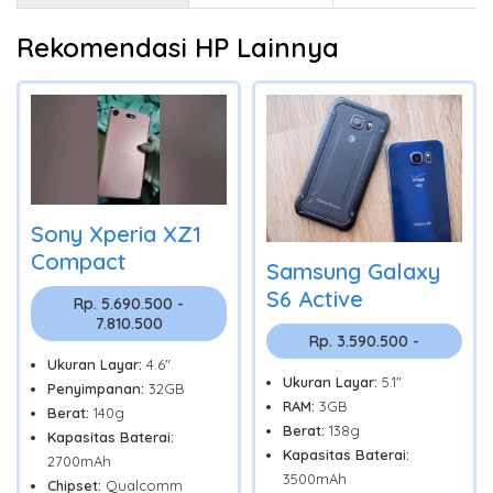
Rekomendasi HP Lainnya
Sony Xperia XZ1
Compact
Samsung Galaxy
S6 Active
Rp. 5.690.500 -
7.810.500
Rp. 3.590.500 -
Ukuran Layar:
4.6"
Ukuran Layar:
5.1"
Penyimpanan:
32GB
RAM:
3GB
Berat:
140g
Berat:
138g
Kapasitas Baterai:
Kapasitas Baterai:
2700mAh
3500mAh
Chipset:
Qualcomm