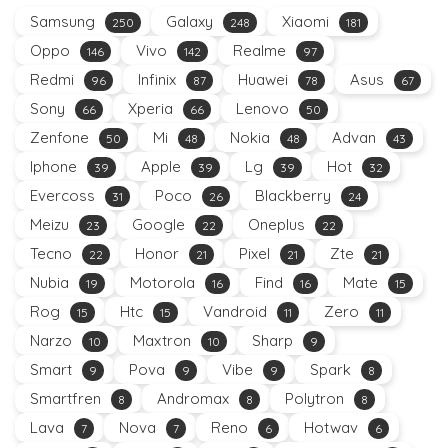
Samsung
Galaxy
Xiaomi
250
248
181
Oppo
Vivo
Realme
146
142
97
Redmi
Infinix
Huawei
Asus
96
87
78
67
Sony
Xperia
Lenovo
66
66
50
Zenfone
Mi
Nokia
Advan
50
48
48
43
Iphone
Apple
Lg
Hot
39
39
39
32
Evercoss
Poco
Blackberry
31
26
24
Meizu
Google
Oneplus
23
22
22
Tecno
Honor
Pixel
Zte
22
21
21
21
Nubia
Motorola
Find
Mate
19
16
16
15
Rog
Htc
Vandroid
Zero
15
15
11
11
Narzo
Maxtron
Sharp
10
10
9
Smart
Pova
Vibe
Spark
9
9
9
8
Smartfren
Andromax
Polytron
8
8
8
Lava
Nova
Reno
Hotwav
7
7
6
6