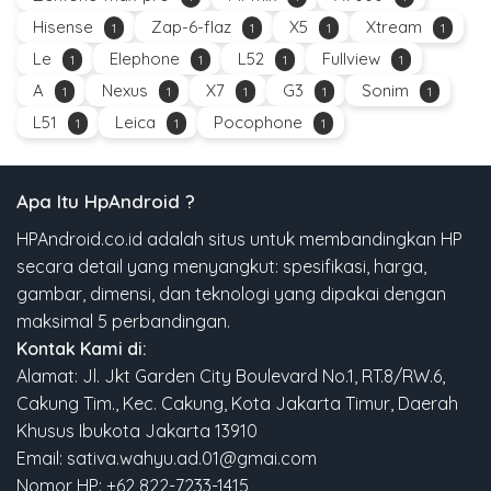
Hisense
Zap-6-flaz
X5
Xtream
1
1
1
1
Le
Elephone
L52
Fullview
1
1
1
1
A
Nexus
X7
G3
Sonim
1
1
1
1
1
L51
Leica
Pocophone
1
1
1
Apa Itu HpAndroid ?
HPAndroid.co.id adalah situs untuk membandingkan HP
secara detail yang menyangkut: spesifikasi, harga,
gambar, dimensi, dan teknologi yang dipakai dengan
maksimal 5 perbandingan.
Kontak Kami di:
Alamat: Jl. Jkt Garden City Boulevard No.1, RT.8/RW.6,
Cakung Tim., Kec. Cakung, Kota Jakarta Timur, Daerah
Khusus Ibukota Jakarta 13910
Email: sativa.wahyu.ad.01@gmai.com
Nomor HP: +62 822-7233-1415