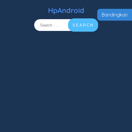
HpAndroid
Bandingkan
SEARCH