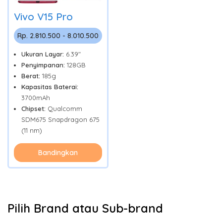
Vivo V15 Pro
Rp. 2.810.500 - 8.010.500
Ukuran Layar:
6.39"
Penyimpanan:
128GB
Berat:
185g
Kapasitas Baterai:
3700mAh
Chipset:
Qualcomm
SDM675 Snapdragon 675
(11 nm)
Bandingkan
Pilih Brand atau Sub-brand