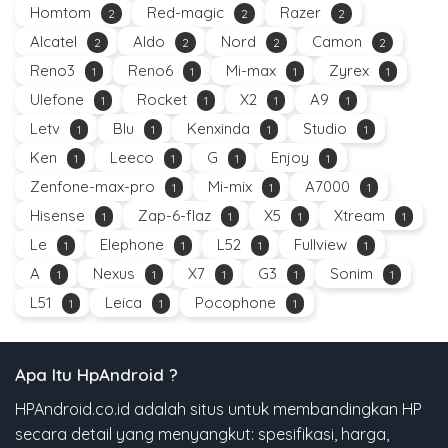
Homtom
Red-magic
Razer
2
2
2
Alcatel
Aldo
Nord
Camon
2
2
2
2
Reno3
Reno6
Mi-max
Zyrex
1
1
1
1
Ulefone
Rocket
X2
A9
1
1
1
1
Letv
Blu
Kenxinda
Studio
1
1
1
1
Ken
Leeco
G
Enjoy
1
1
1
1
Zenfone-max-pro
Mi-mix
A7000
1
1
1
Hisense
Zap-6-flaz
X5
Xtream
1
1
1
1
Le
Elephone
L52
Fullview
1
1
1
1
A
Nexus
X7
G3
Sonim
1
1
1
1
1
L51
Leica
Pocophone
1
1
1
Apa Itu HpAndroid ?
HPAndroid.co.id adalah situs untuk membandingkan HP
secara detail yang menyangkut: spesifikasi, harga,