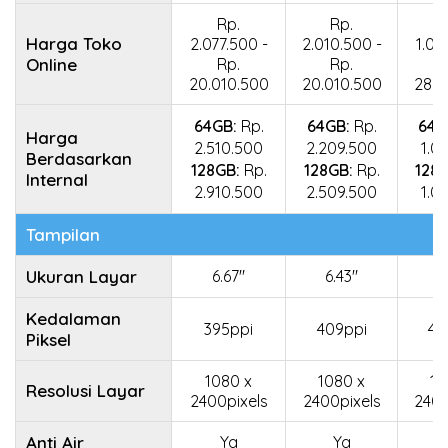
Rp.
Rp.
Harga Toko
2.077.500 -
2.010.500 -
1.01
Online
Rp.
Rp.
20.010.500
20.010.500
28.6
64GB:
Rp.
64GB:
Rp.
64G
Harga
2.510.500
2.209.500
1.0
Berdasarkan
128GB:
Rp.
128GB:
Rp.
128G
Internal
2.910.500
2.509.500
1.0
Tampilan
Ukuran Layar
6.67"
6.43"
6
Kedalaman
395ppi
409ppi
40
Piksel
1080 x
1080 x
10
Resolusi Layar
2400pixels
2400pixels
2400
Anti Air
Ya
Ya
T