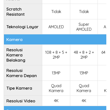
Scratch
Tidak
Tidak
T
Resistant
Super
Teknologi Layar
AMOLED
AM
AMOLED
Kamera
Resolusi
108 + 8 + 5 +
48 + 8 + 2 +
64 + 
Kamera
2MP
2MP
2
Belakang
Resolusi
13MP
13MP
1
Kamera Depan
Quad
Quad
Q
Tipe Kamera
Kamera
Kamera
Ka
Resolusi Video
4K
4K