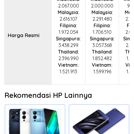
2.067.000
2.000.000
99
Malaysia:
Malaysia:
Mal
2.616.107
2.291.480
2.2
Filipina:
Filipina:
Fil
1.972.054
1.706.510
2.0
Harga Resmi
Singapura:
Singapura:
Sing
3.438.299
3.057.368
2.5
Thailand:
Thailand:
Tha
2.396.990
1.852.482
1.5
Vietnam:
Vietnam:
Vie
1.521.913
1.599.196
1.6
Rekomendasi HP Lainnya