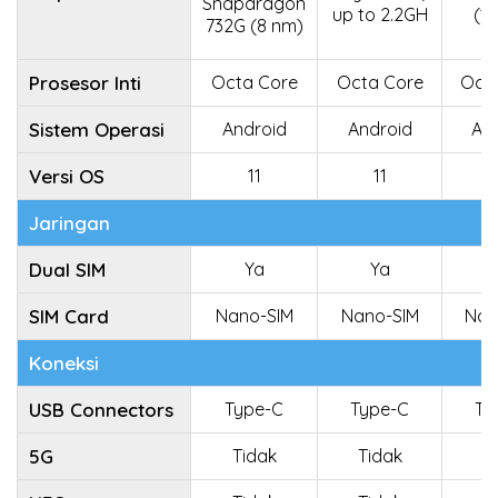
Snapdragon
up to 2.2GH
(1
732G (8 nm)
Prosesor Inti
Octa Core
Octa Core
Oct
Sistem Operasi
Android
Android
An
Versi OS
11
11
Jaringan
Dual SIM
Ya
Ya
SIM Card
Nano-SIM
Nano-SIM
Nan
Koneksi
USB Connectors
Type-C
Type-C
Ty
5G
Tidak
Tidak
T