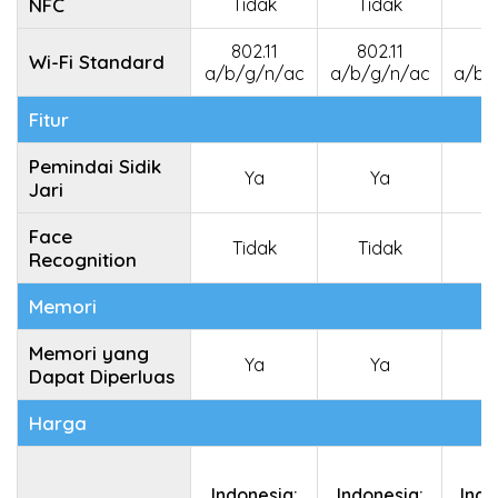
NFC
Tidak
Tidak
802.11
802.11
80
Wi-Fi Standard
a/b/g/n/ac
a/b/g/n/ac
a/b/
Fitur
Pemindai Sidik
Ya
Ya
Jari
Face
Tidak
Tidak
T
Recognition
Memori
Memori yang
Ya
Ya
Dapat Diperluas
Harga
Indonesia:
Indonesia:
Indo