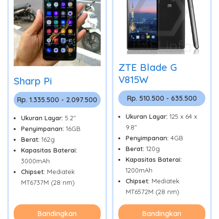
ZTE Blade G
V815W
Sharp Pi
Rp. 510.500 - 635.500
Rp. 1.335.500 - 2.097.500
Ukuran Layar:
125 x 64 x
Ukuran Layar:
5.2"
9.8"
Penyimpanan:
16GB
Penyimpanan:
4GB
Berat:
162g
Berat:
120g
Kapasitas Baterai:
Kapasitas Baterai:
3000mAh
1200mAh
Chipset:
Mediatek
Chipset:
Mediatek
MT6737M (28 nm)
MT6572M (28 nm)
Bandingkan
Bandingkan