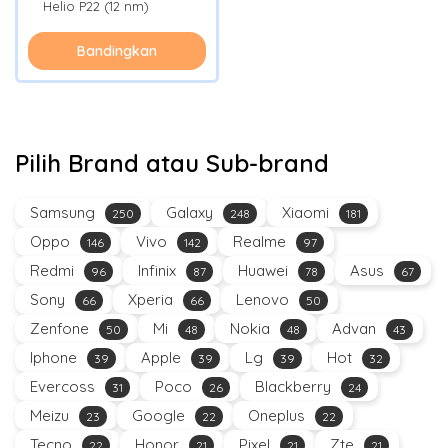
Helio P22 (12 nm)
Bandingkan
Pilih Brand atau Sub-brand
Samsung
Galaxy
Xiaomi
250
248
181
Oppo
Vivo
Realme
146
142
97
Redmi
Infinix
Huawei
Asus
96
87
78
67
Sony
Xperia
Lenovo
66
66
50
Zenfone
Mi
Nokia
Advan
50
48
48
43
Iphone
Apple
Lg
Hot
39
39
39
32
Evercoss
Poco
Blackberry
31
26
24
Meizu
Google
Oneplus
23
22
22
Tecno
Honor
Pixel
Zte
22
21
21
21