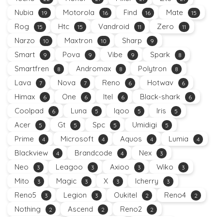
Nubia
Motorola
Find
Mate
19
16
16
15
Rog
Htc
Vandroid
Zero
15
15
11
11
Narzo
Maxtron
Sharp
10
10
9
Smart
Pova
Vibe
Spark
9
9
9
8
Smartfren
Andromax
Polytron
8
8
8
Lava
Nova
Reno
Hotwav
7
7
6
6
Himax
One
Itel
Black-shark
6
6
6
6
Coolpad
Luna
Iqoo
Iris
6
5
5
5
Acer
Gt
Spc
Umidigi
5
5
5
5
Prime
Microsoft
Aquos
Lumia
4
4
4
4
Blackview
Brandcode
Nex
4
4
3
Neo
Leagoo
Axioo
Wiko
3
3
3
3
Mito
Magic
X
Icherry
3
3
3
3
Reno5
Legion
Oukitel
Reno4
3
3
2
2
Nothing
Ascend
Reno2
2
2
2