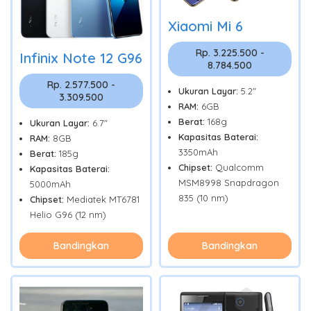
Xiaomi Mi 6
Rp. 3.225.500 -
Infinix Note 12 G96
8.784.500
Rp. 2.577.500 -
Ukuran Layar:
5.2"
3.309.500
RAM:
6GB
Berat:
168g
Ukuran Layar:
6.7"
Kapasitas Baterai:
RAM:
8GB
3350mAh
Berat:
185g
Chipset:
Qualcomm
Kapasitas Baterai:
MSM8998 Snapdragon
5000mAh
835 (10 nm)
Chipset:
Mediatek MT6781
Helio G96 (12 nm)
Bandingkan
Bandingkan