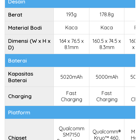
Desain
Berat
193g
178.8g
1
Material Bodi
Kaca
Kaca
Pl
Dimensi (W x H x
164 x 76.5 x
160.5 x 74.5 x
160.5
D)
8.1mm
8.3mm
x 
Baterai
Kapasitas
5020mAh
5000mAh
500
Baterai
Fast
Fast
F
Charging
Charging
Charging
Cha
Platform
Qualcomm
Qualcomm®
Med
SM7150
Chipset
Kryo™ 460,
Hel