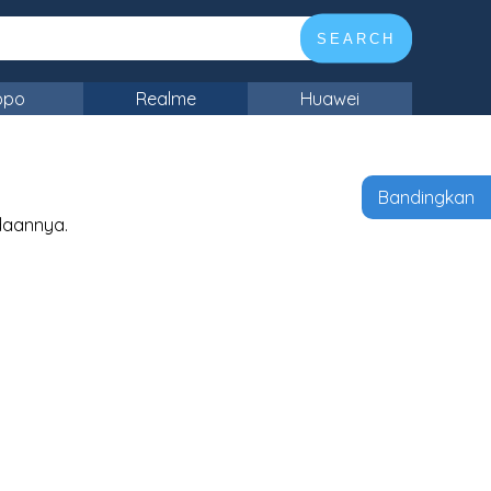
SEARCH
ppo
Realme
Huawei
Bandingkan
daannya.