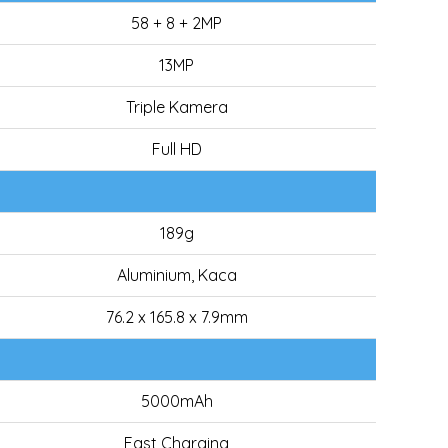
58 + 8 + 2MP
13MP
Triple Kamera
Full HD
189g
Aluminium, Kaca
76.2 x 165.8 x 7.9mm
5000mAh
Fast Charging