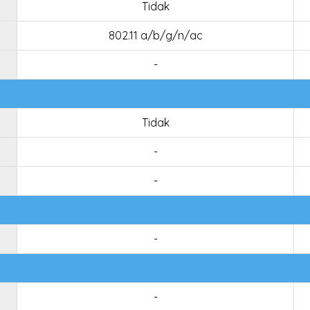
Tidak
802.11 a/b/g/n/ac
-
Tidak
-
-
-
-