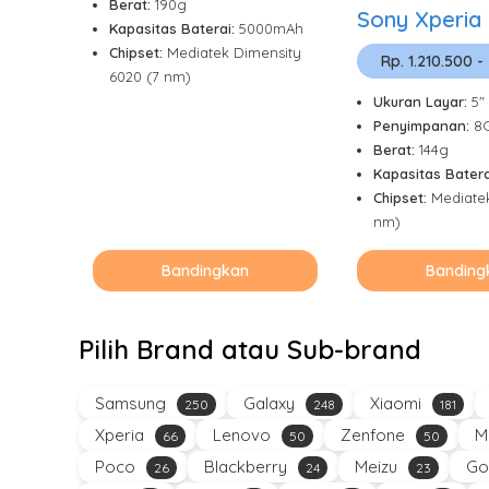
Berat:
190g
Sony Xperia
Kapasitas Baterai:
5000mAh
Chipset:
Mediatek Dimensity
Rp. 1.210.500 -
6020 (7 nm)
Ukuran Layar:
5"
Penyimpanan:
8
Berat:
144g
Kapasitas Batera
Chipset:
Mediate
nm)
Bandingkan
Banding
Pilih Brand atau Sub-brand
Samsung
Galaxy
Xiaomi
250
248
181
Xperia
Lenovo
Zenfone
M
66
50
50
Poco
Blackberry
Meizu
Go
26
24
23