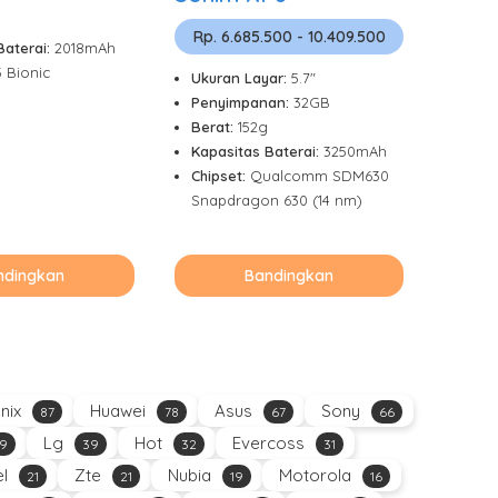
Rp. 6.685.500 - 10.409.500
Baterai:
2018mAh
5 Bionic
Ukuran Layar:
5.7"
Penyimpanan:
32GB
Berat:
152g
Kapasitas Baterai:
3250mAh
Chipset:
Qualcomm SDM630
Snapdragon 630 (14 nm)
ndingkan
Bandingkan
inix
Huawei
Asus
Sony
87
78
67
66
Lg
Hot
Evercoss
9
39
32
31
el
Zte
Nubia
Motorola
21
21
19
16