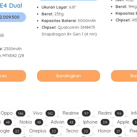
 E4 Dual
Berat:
144g
Ukuran Layar:
6.8"
Kapasitas 
Berat:
235g
 2.009.500
Chipset:
A1
Kapasitas Baterai:
5000mAh
Chipset:
Qualcomm SM8475
Snapdragon 8+ Gen 1 (4 nm)
GB
i:
2300mAh
k MT6582 (28
kan
Bandingkan
Ba
Oppo
Vivo
Realme
Redmi
Inf
146
142
97
96
i
Nokia
Advan
Iphone
Apple
48
48
43
39
3
ogle
Oneplus
Tecno
Honor
Pix
22
22
22
21