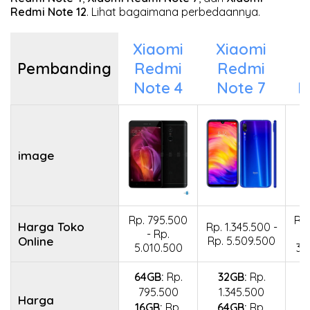
Redmi Note 12
. Lihat bagaimana perbedaannya.
Xiaomi
Xiaomi
X
Pembanding
Redmi
Redmi
Note 4
Note 7
N
image
Rp. 795.500
Rp.
Harga Toko
Rp. 1.345.500 -
- Rp.
Online
Rp. 5.509.500
5.010.500
30
64GB:
Rp.
32GB:
Rp.
795.500
1.345.500
Harga
16GB:
Rp.
64GB:
Rp.