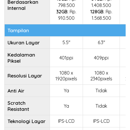
Berdasarkan
798.500
1.408.500
Internal
32GB:
Rp.
128GB:
Rp.
910.500
1.568.500
Tampilan
Ukuran Layar
5.5"
6.3"
Kedalaman
401ppi
409ppi
Piksel
1080 x
1080 x
Resolusi Layar
1920pixels
2340pixels
24
Anti Air
Ya
Tidak
Scratch
Ya
Tidak
Resistant
Teknologi Layar
IPS-LCD
IPS-LCD