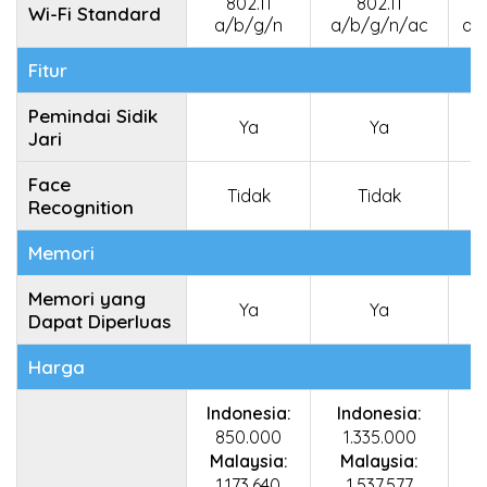
802.11
802.11
Wi-Fi Standard
a/b/g/n
a/b/g/n/ac
a/
Fitur
Pemindai Sidik
Ya
Ya
Jari
Face
Tidak
Tidak
Recognition
Memori
Memori yang
Ya
Ya
Dapat Diperluas
Harga
Indonesia:
Indonesia:
850.000
1.335.000
Malaysia:
Malaysia:
1.173.640
1.537.577