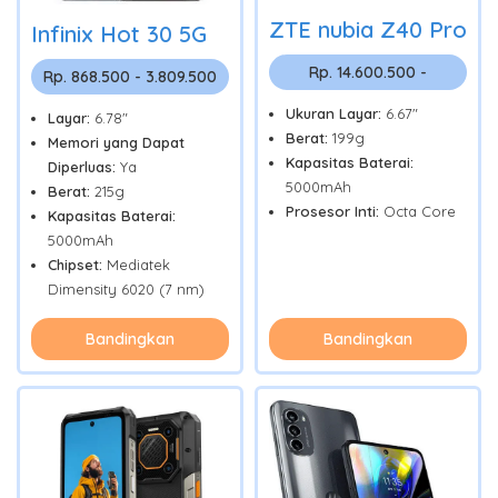
ZTE nubia Z40 Pro
Infinix Hot 30 5G
Rp. 14.600.500 -
Rp. 868.500 - 3.809.500
Ukuran Layar:
6.67"
Layar:
6.78"
Berat:
199g
Memori yang Dapat
Kapasitas Baterai:
Diperluas:
Ya
5000mAh
Berat:
215g
Prosesor Inti:
Octa Core
Kapasitas Baterai:
5000mAh
Chipset:
Mediatek
Dimensity 6020 (7 nm)
Bandingkan
Bandingkan