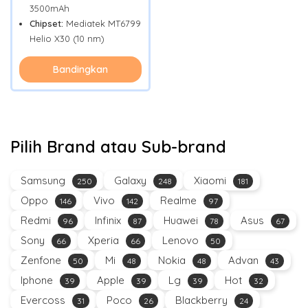
3500mAh
Chipset:
Mediatek MT6799
Helio X30 (10 nm)
Bandingkan
Pilih Brand atau Sub-brand
Samsung
Galaxy
Xiaomi
250
248
181
Oppo
Vivo
Realme
146
142
97
Redmi
Infinix
Huawei
Asus
96
87
78
67
Sony
Xperia
Lenovo
66
66
50
Zenfone
Mi
Nokia
Advan
50
48
48
43
Iphone
Apple
Lg
Hot
39
39
39
32
Evercoss
Poco
Blackberry
31
26
24