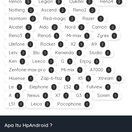
Reno5
Legion
Oukitel
Reno4
3
3
2
2
Nothing
Ascend
Reno2
2
2
2
Homtom
Red-magic
Razer
2
2
2
Alcatel
Aldo
Nord
Camon
2
2
2
2
Reno3
Reno6
Mi-max
Zyrex
1
1
1
1
Ulefone
Rocket
X2
A9
1
1
1
1
Letv
Blu
Kenxinda
Studio
1
1
1
1
Ken
Leeco
G
Enjoy
1
1
1
1
Zenfone-max-pro
Mi-mix
A7000
1
1
1
Hisense
Zap-6-flaz
X5
Xtream
1
1
1
1
Le
Elephone
L52
Fullview
1
1
1
1
A
Nexus
X7
G3
Sonim
1
1
1
1
1
L51
Leica
Pocophone
1
1
1
Apa Itu HpAndroid ?