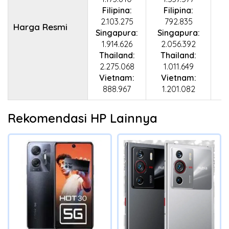
Filipina:
Filipina:
2.103.275
792.835
Harga Resmi
Singapura:
Singapura:
1.914.626
2.056.392
Thailand:
Thailand:
2.275.068
1.011.649
Vietnam:
Vietnam:
888.967
1.201.082
Rekomendasi HP Lainnya