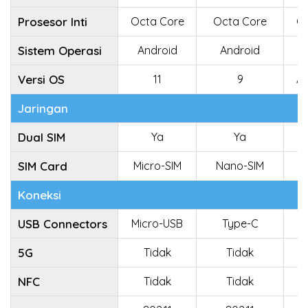
Prosesor Inti
Octa Core
Octa Core
Oc
Sistem Operasi
Android
Android
Versi OS
11
9
An
Jaringan
Dual SIM
Ya
Ya
SIM Card
Micro-SIM
Nano-SIM
N
Koneksi
USB Connectors
Micro-USB
Type-C
5G
Tidak
Tidak
NFC
Tidak
Tidak