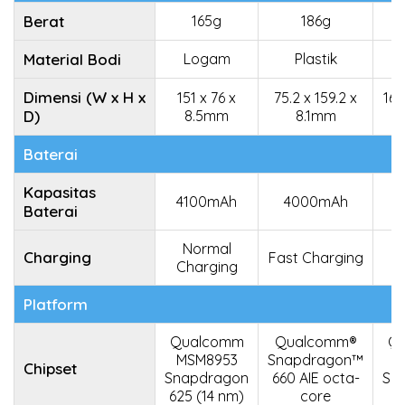
Berat
165g
186g
Material Bodi
Logam
Plastik
A
Dimensi (W x H x
151 x 76 x
75.2 x 159.2 x
165
D)
8.5mm
8.1mm
Baterai
Kapasitas
4100mAh
4000mAh
5
Baterai
Normal
Charging
Fast Charging
Charging
C
Platform
Qualcomm
Qualcomm®
Q
MSM8953
Snapdragon™
Chipset
Snapdragon
660 AIE octa-
Sn
625 (14 nm)
core