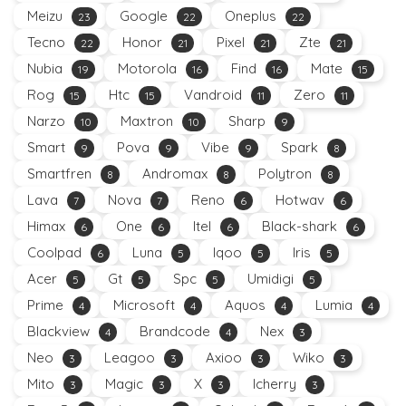
Meizu
Google
Oneplus
23
22
22
Tecno
Honor
Pixel
Zte
22
21
21
21
Nubia
Motorola
Find
Mate
19
16
16
15
Rog
Htc
Vandroid
Zero
15
15
11
11
Narzo
Maxtron
Sharp
10
10
9
Smart
Pova
Vibe
Spark
9
9
9
8
Smartfren
Andromax
Polytron
8
8
8
Lava
Nova
Reno
Hotwav
7
7
6
6
Himax
One
Itel
Black-shark
6
6
6
6
Coolpad
Luna
Iqoo
Iris
6
5
5
5
Acer
Gt
Spc
Umidigi
5
5
5
5
Prime
Microsoft
Aquos
Lumia
4
4
4
4
Blackview
Brandcode
Nex
4
4
3
Neo
Leagoo
Axioo
Wiko
3
3
3
3
Mito
Magic
X
Icherry
3
3
3
3