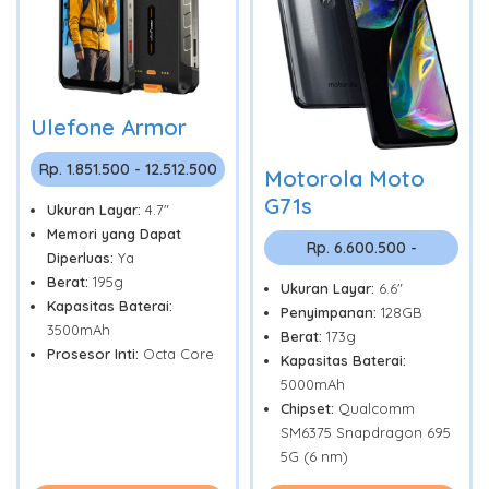
Ulefone Armor
Rp. 1.851.500 - 12.512.500
Motorola Moto
G71s
Ukuran Layar:
4.7"
Memori yang Dapat
Rp. 6.600.500 -
Diperluas:
Ya
Berat:
195g
Ukuran Layar:
6.6"
Kapasitas Baterai:
Penyimpanan:
128GB
3500mAh
Berat:
173g
Prosesor Inti:
Octa Core
Kapasitas Baterai:
5000mAh
Chipset:
Qualcomm
SM6375 Snapdragon 695
5G (6 nm)