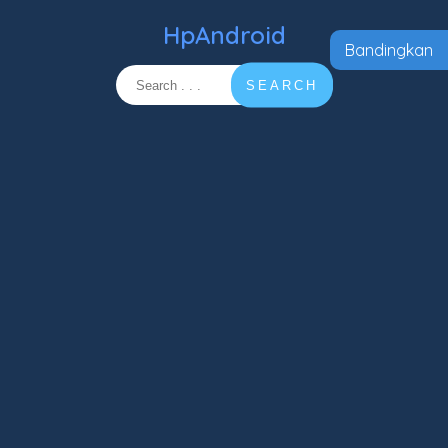
HpAndroid
Bandingkan
SEARCH