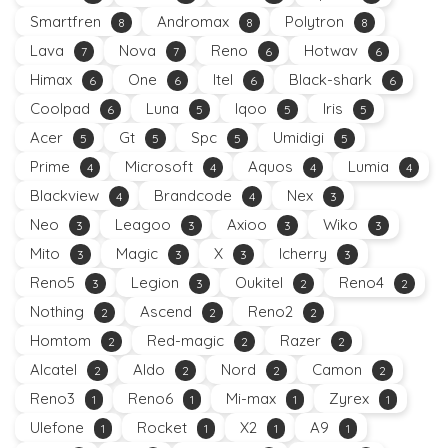
Smartfren
Andromax
Polytron
8
8
8
Lava
Nova
Reno
Hotwav
7
7
6
6
Himax
One
Itel
Black-shark
6
6
6
6
Coolpad
Luna
Iqoo
Iris
6
5
5
5
Acer
Gt
Spc
Umidigi
5
5
5
5
Prime
Microsoft
Aquos
Lumia
4
4
4
4
Blackview
Brandcode
Nex
4
4
3
Neo
Leagoo
Axioo
Wiko
3
3
3
3
Mito
Magic
X
Icherry
3
3
3
3
Reno5
Legion
Oukitel
Reno4
3
3
2
2
Nothing
Ascend
Reno2
2
2
2
Homtom
Red-magic
Razer
2
2
2
Alcatel
Aldo
Nord
Camon
2
2
2
2
Reno3
Reno6
Mi-max
Zyrex
1
1
1
1
Ulefone
Rocket
X2
A9
1
1
1
1