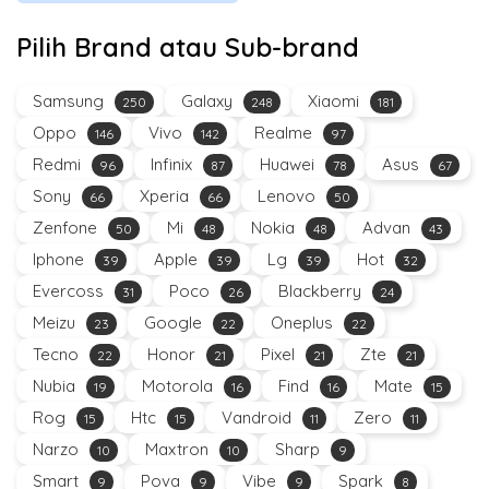
Pilih Brand atau Sub-brand
Samsung
Galaxy
Xiaomi
250
248
181
Oppo
Vivo
Realme
146
142
97
Redmi
Infinix
Huawei
Asus
96
87
78
67
Sony
Xperia
Lenovo
66
66
50
Zenfone
Mi
Nokia
Advan
50
48
48
43
Iphone
Apple
Lg
Hot
39
39
39
32
Evercoss
Poco
Blackberry
31
26
24
Meizu
Google
Oneplus
23
22
22
Tecno
Honor
Pixel
Zte
22
21
21
21
Nubia
Motorola
Find
Mate
19
16
16
15
Rog
Htc
Vandroid
Zero
15
15
11
11
Narzo
Maxtron
Sharp
10
10
9
Smart
Pova
Vibe
Spark
9
9
9
8