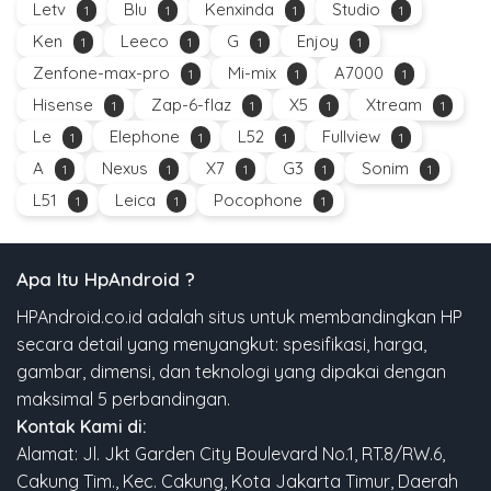
Letv
Blu
Kenxinda
Studio
1
1
1
1
Ken
Leeco
G
Enjoy
1
1
1
1
Zenfone-max-pro
Mi-mix
A7000
1
1
1
Hisense
Zap-6-flaz
X5
Xtream
1
1
1
1
Le
Elephone
L52
Fullview
1
1
1
1
A
Nexus
X7
G3
Sonim
1
1
1
1
1
L51
Leica
Pocophone
1
1
1
Apa Itu HpAndroid ?
HPAndroid.co.id adalah situs untuk membandingkan HP
secara detail yang menyangkut: spesifikasi, harga,
gambar, dimensi, dan teknologi yang dipakai dengan
maksimal 5 perbandingan.
Kontak Kami di:
Alamat: Jl. Jkt Garden City Boulevard No.1, RT.8/RW.6,
Cakung Tim., Kec. Cakung, Kota Jakarta Timur, Daerah