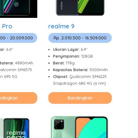
 Pro
realme 9
500 - 20.009.000
Rp. 2.010.500 - 16.509.000
ar:
6.6"
Ukuran Layar:
6.4"
Penyimpanan:
128GB
Baterai:
4880mAh
Berat:
178g
alcomm SM6375
Kapasitas Baterai:
5000mAh
n 695 5G
Chipset:
Qualcomm SM6225
Snapdragon 680 4G (6 nm)
ndingkan
Bandingkan