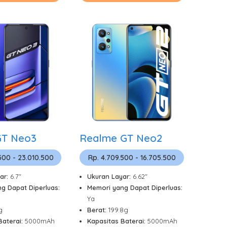
GT Neo3
Realme GT Neo2
500 - 23.010.500
Rp. 4.709.500 - 16.705.500
ar:
6.7"
Ukuran Layar:
6.62"
g Dapat Diperluas:
Memori yang Dapat Diperluas:
Ya
g
Berat:
199.8g
Baterai:
5000mAh
Kapasitas Baterai:
5000mAh