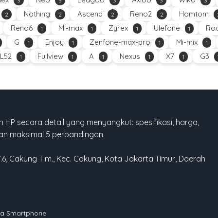
3
3
3
3
3
Nothing
Ascend
Reno2
Homtom
2
2
2
2
Reno6
Mi-max
Zyrex
Ulefone
Roc
1
1
1
1
G
Enjoy
Zenfone-max-pro
Mi-mix
1
1
1
1
L52
Fullview
A
Nexus
X7
G3
1
1
1
1
1
 HP secara detail yang menyangkut: spesifikasi, harga,
gan maksimal 5 perbandingan.
W.6, Cakung Tim., Kec. Cakung, Kota Jakarta Timur, Daerah
rga Smartphone