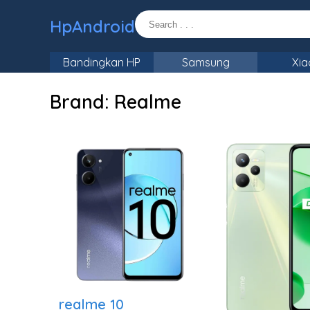
HpAndroid
Bandingkan HP
Samsung
Xia
Brand:
Realme
realme 10