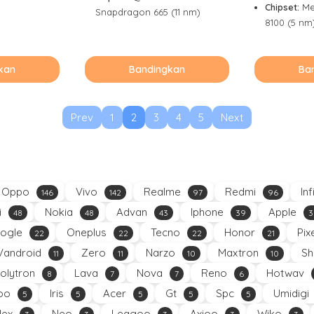
Chipset:
Me
Snapdragon 665 (11 nm)
8100 (5 nm
kan
Bandingkan
Ba
Prev
1
2
3
4
5
Next
Oppo
Vivo
Realme
Redmi
Inf
146
142
97
96
i
Nokia
Advan
Iphone
Apple
48
48
43
39
3
ogle
Oneplus
Tecno
Honor
Pix
22
22
22
21
Vandroid
Zero
Narzo
Maxtron
Sh
11
11
10
10
olytron
Lava
Nova
Reno
Hotwav
8
7
7
6
oo
Iris
Acer
Gt
Spc
Umidigi
5
5
5
5
5
Nex
Neo
Leagoo
Axioo
Wiko