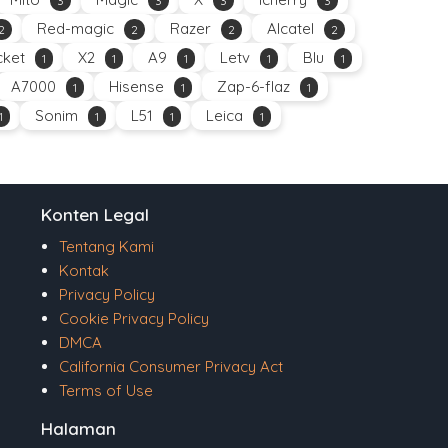
3
3
3
3
Red-magic
Razer
Alcatel
2
2
2
2
ket
X2
A9
Letv
Blu
1
1
1
1
1
A7000
Hisense
Zap-6-flaz
1
1
1
Sonim
L51
Leica
1
1
1
1
Konten Legal
Tentang Kami
Kontak
Privacy Policy
Cookie Privacy Policy
DMCA
California Consumer Privacy Act
Terms of Use
Halaman