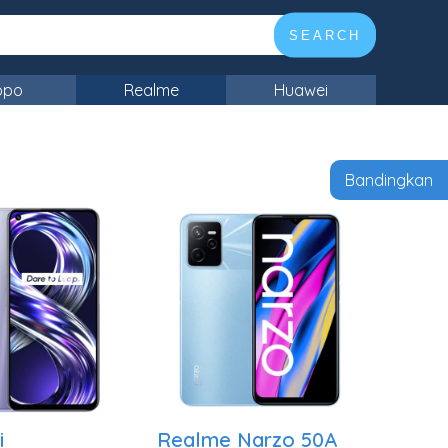
SEARCH
ppo
Realme
Huawei
Bandingkan
i
Realme Narzo 50A