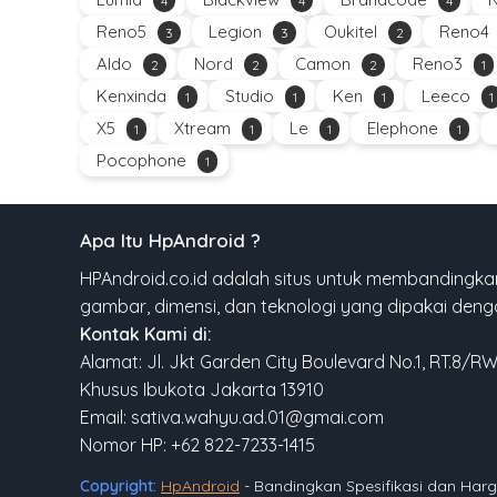
4
4
4
Reno5
Legion
Oukitel
Reno4
3
3
2
Aldo
Nord
Camon
Reno3
2
2
2
1
Kenxinda
Studio
Ken
Leeco
1
1
1
1
X5
Xtream
Le
Elephone
1
1
1
1
Pocophone
1
Apa Itu HpAndroid ?
HPAndroid.co.id adalah situs untuk membandingkan
gambar, dimensi, dan teknologi yang dipakai den
Kontak Kami di:
Alamat: Jl. Jkt Garden City Boulevard No.1, RT.8/R
Khusus Ibukota Jakarta 13910
Email: sativa.wahyu.ad.01@gmai.com
Nomor HP: +62 822-7233-1415
Copyright:
HpAndroid
- Bandingkan Spesifikasi dan Ha