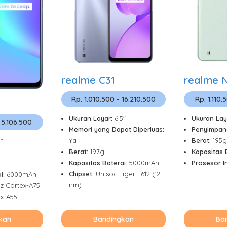
realme C31
realme N
Rp. 1.010.500 - 16.210.500
Rp. 1.110.
Ukuran Layar:
6.5"
Ukuran Lay
 5.106.500
Memori yang Dapat Diperluas:
Penyimpan
Ya
Berat:
195g
5"
Berat:
197g
Kapasitas 
Kapasitas Baterai:
5000mAh
Prosesor In
Chipset:
Unisoc Tiger T612 (12
i:
6000mAh
nm)
z Cortex-A75
ex-A55
kan
Bandingkan
Ba