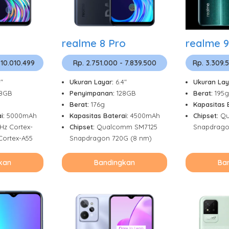
realme 8 Pro
realme 9
 10.010.499
Rp. 2.751.000 - 7.839.500
Rp. 3.309.
4"
Ukuran Layar:
6.4"
Ukuran Lay
28GB
Penyimpanan:
128GB
Berat:
195g
Berat:
176g
Kapasitas 
i:
5000mAh
Kapasitas Baterai:
4500mAh
Chipset:
Qu
Hz Cortex-
Chipset:
Qualcomm SM7125
Snapdrago
Cortex-A55
Snapdragon 720G (8 nm)
kan
Bandingkan
Ba