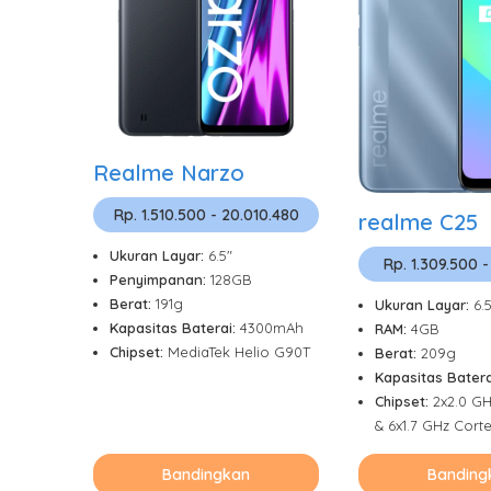
Realme Narzo
Rp. 1.510.500 - 20.010.480
realme C25
Ukuran Layar:
6.5"
Rp. 1.309.500 -
Penyimpanan:
128GB
Berat:
191g
Ukuran Layar:
6.
Kapasitas Baterai:
4300mAh
RAM:
4GB
Chipset:
MediaTek Helio G90T
Berat:
209g
Kapasitas Batera
Chipset:
2x2.0 GH
& 6x1.7 GHz Cort
Bandingkan
Banding