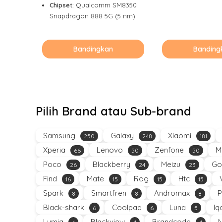
Chipset:
Qualcomm SM8350
Snapdragon 888 5G (5 nm)
Bandingkan
Banding
Pilih Brand atau Sub-brand
Samsung
Galaxy
Xiaomi
250
248
181
Xperia
Lenovo
Zenfone
M
66
50
50
Poco
Blackberry
Meizu
Go
26
24
23
Find
Mate
Rog
Htc
16
15
15
15
Spark
Smartfren
Andromax
P
8
8
8
Black-shark
Coolpad
Luna
Iq
6
6
5
Lumia
Blackview
Brandcode