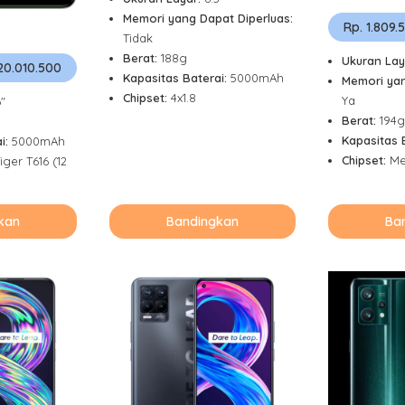
Memori yang Dapat Diperluas:
Rp. 1.809.
Tidak
Berat:
188g
Ukuran Lay
 20.010.500
Kapasitas Baterai:
5000mAh
Memori yan
Chipset:
4x1.8
Ya
6"
Berat:
194g
Kapasitas 
i:
5000mAh
Chipset:
Me
iger T616 (12
kan
Bandingkan
Ba