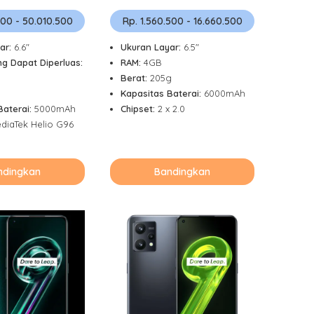
500 - 50.010.500
Rp. 1.560.500 - 16.660.500
ar:
6.6"
Ukuran Layar:
6.5"
g Dapat Diperluas:
RAM:
4GB
Berat:
205g
Kapasitas Baterai:
6000mAh
Baterai:
5000mAh
Chipset:
2 x 2.0
diaTek Helio G96
ndingkan
Bandingkan