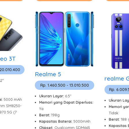
eo 3T
 20.010.400
Realme 5
realme 
62"
Rp. 1.460.500 - 13.010.500
Rp. 6.009.
Ukuran Layar:
6.5"
i:
5000 mAh
Ukuran Lay
Memori yang Dapat Diperluas:
mm SM8250-
Memori yan
Ya
870 5G (7
Tidak
Berat:
198g
Berat:
188 
Kapasitas Baterai:
5000mAh
Kapasitas 
Chipset:
Qualcomm SDM665