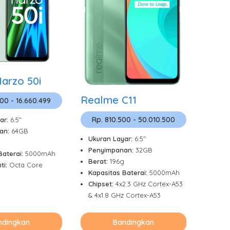
arzo 50i
Realme C11
500 - 16.660.499
Rp. 810.500 - 50.010.500
ar:
6.5"
an:
64GB
Ukuran Layar:
6.5"
Penyimpanan:
32GB
Baterai:
5000mAh
Berat:
196g
ti:
Octa Core
Kapasitas Baterai:
5000mAh
Chipset:
4x2.3 GHz Cortex-A53
& 4x1.8 GHz Cortex-A53
ndingkan
Bandingkan