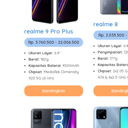
realme 8
realme 9 Pro Plus
Rp. 2.035.500 -
Rp. 3.760.500 - 22.006.500
Ukuran Layar:
6.
Penyimpanan:
1
Ukuran Layar:
6.4"
Berat:
177g
Berat:
182g
Kapasitas Batera
Kapasitas Baterai:
4500mAh
Chipset:
2x2.05 G
Chipset:
MediaTek Dimensity
A76 & 6x2.0 GHz 
920 5G (6 nm)
Bandingkan
Banding