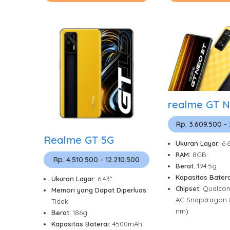
realme GT N
Rp. 3.609.500 -
Realme GT 5G
Ukuran Layar:
6.
RAM:
8GB
Rp. 4.510.500 - 12.210.500
Berat:
194.5g
Kapasitas Batera
Ukuran Layar:
6.43"
Chipset:
Qualco
Memori yang Dapat Diperluas:
AC Snapdragon 
Tidak
nm)
Berat:
186g
Kapasitas Baterai:
4500mAh