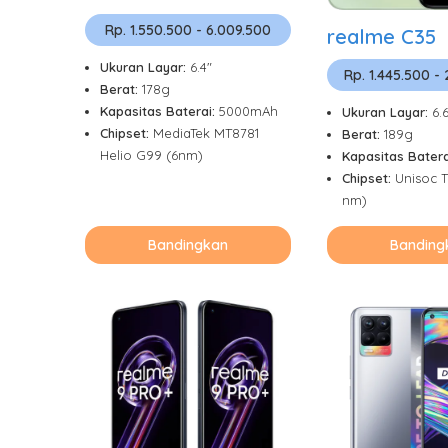
Rp. 1.550.500 - 6.009.500
realme C35
Ukuran Layar:
6.4"
Rp. 1.445.500 -
Berat:
178g
Kapasitas Baterai:
5000mAh
Ukuran Layar:
6.
Chipset:
MediaTek MT8781
Berat:
189g
Helio G99 (6nm)
Kapasitas Batera
Chipset:
Unisoc T
nm)
Bandingkan
Banding