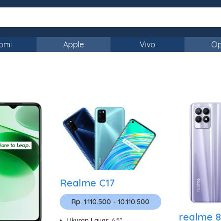
omi
Apple
Vivo
O
Realme C17
Rp. 1.110.500 - 10.110.500
realme 8
Ukuran Layar:
6.5"