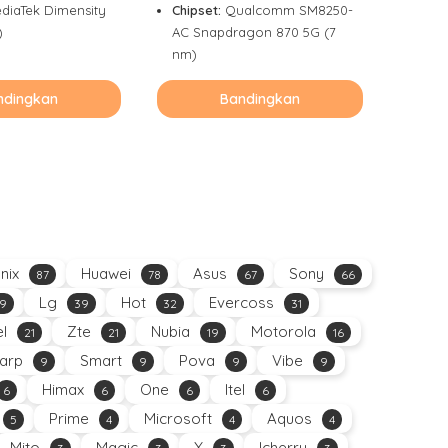
diaTek Dimensity
Chipset:
Qualcomm SM8250-
)
AC Snapdragon 870 5G (7
nm)
ndingkan
Bandingkan
inix
Huawei
Asus
Sony
87
78
67
66
Lg
Hot
Evercoss
9
39
32
31
el
Zte
Nubia
Motorola
21
21
19
16
arp
Smart
Pova
Vibe
9
9
9
9
Himax
One
Itel
6
6
6
6
Prime
Microsoft
Aquos
5
4
4
4
Mito
Magic
X
Icherry