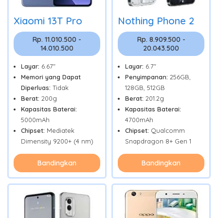
Xiaomi 13T Pro
Nothing Phone 2
Rp. 11.010.500 -
Rp. 8.909.500 -
14.010.500
20.043.500
Layar:
6.67"
Layar:
6.7"
Memori yang Dapat
Penyimpanan:
256GB,
Diperluas:
Tidak
128GB, 512GB
Berat:
200g
Berat:
201.2g
Kapasitas Baterai:
Kapasitas Baterai:
5000mAh
4700mAh
Chipset:
Mediatek
Chipset:
Qualcomm
Dimensity 9200+ (4 nm)
Snapdragon 8+ Gen 1
Bandingkan
Bandingkan