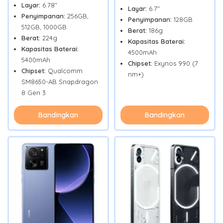
Layar:
6.78"
Layar:
6.7"
Penyimpanan:
256GB,
Penyimpanan:
128GB
512GB, 1000GB
Berat:
186g
Berat:
224g
Kapasitas Baterai:
Kapasitas Baterai:
4500mAh
5400mAh
Chipset:
Exynos 990 (7
Chipset:
Qualcomm
nm+)
SM8650-AB Snapdragon
8 Gen 3
Bandingkan
Bandingkan