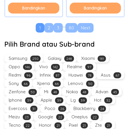
Bandingkan
Bandingkan
...
1
2
3
80
Next
Pilih Brand atau Sub-brand
Samsung
Galaxy
Xiaomi
250
248
181
Oppo
Vivo
Realme
146
142
97
Redmi
Infinix
Huawei
Asus
96
87
78
67
Sony
Xperia
Lenovo
66
66
50
Zenfone
Mi
Nokia
Advan
50
48
48
43
Iphone
Apple
Lg
Hot
39
39
39
32
Evercoss
Poco
Blackberry
31
26
24
Meizu
Google
Oneplus
23
22
22
Tecno
Honor
Pixel
Zte
22
21
21
21