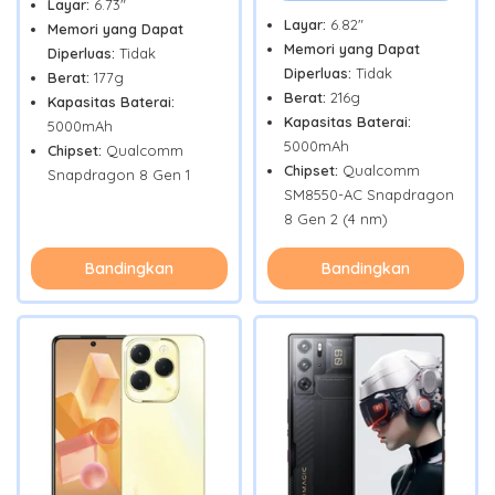
Layar:
6.73"
Layar:
6.82"
Memori yang Dapat
Memori yang Dapat
Diperluas:
Tidak
Diperluas:
Tidak
Berat:
177g
Berat:
216g
Kapasitas Baterai:
Kapasitas Baterai:
5000mAh
5000mAh
Chipset:
Qualcomm
Chipset:
Qualcomm
Snapdragon 8 Gen 1
SM8550-AC Snapdragon
8 Gen 2 (4 nm)
Bandingkan
Bandingkan