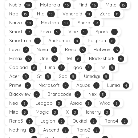
Nubia
Motorola
Find
Mate
19
16
16
15
Rog
Htc
Vandroid
Zero
15
15
11
11
Narzo
Maxtron
Sharp
10
10
9
Smart
Pova
Vibe
Spark
9
9
9
8
Smartfren
Andromax
Polytron
8
8
8
Lava
Nova
Reno
Hotwav
7
7
6
6
Himax
One
Itel
Black-shark
6
6
6
6
Coolpad
Luna
Iqoo
Iris
6
5
5
5
Acer
Gt
Spc
Umidigi
5
5
5
5
Prime
Microsoft
Aquos
Lumia
4
4
4
4
Blackview
Brandcode
Nex
4
4
3
Neo
Leagoo
Axioo
Wiko
3
3
3
3
Mito
Magic
X
Icherry
3
3
3
3
Reno5
Legion
Oukitel
Reno4
3
3
2
2
Nothing
Ascend
Reno2
2
2
2