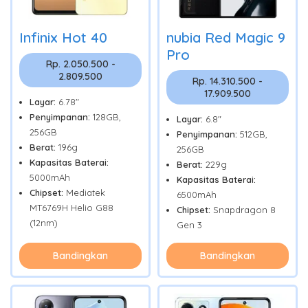
Infinix Hot 40
nubia Red Magic 9
Pro
Rp. 2.050.500 -
2.809.500
Rp. 14.310.500 -
17.909.500
Layar:
6.78"
Penyimpanan:
128GB,
Layar:
6.8"
256GB
Penyimpanan:
512GB,
Berat:
196g
256GB
Kapasitas Baterai:
Berat:
229g
5000mAh
Kapasitas Baterai:
Chipset:
Mediatek
6500mAh
MT6769H Helio G88
Chipset:
Snapdragon 8
(12nm)
Gen 3
Bandingkan
Bandingkan