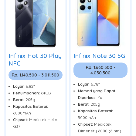
Infinix Hot 30 Play
Infinix Note 30 5G
NFC
Rp. 1.660.500 -
4.030.500
Rp. 1.140.500 - 3.011.500
Layar:
6.78"
Layar:
6.82"
Memori yang Dapat
Penyimpanan:
64GB
Diperluas:
Ya
Berat:
205g
Berat:
205g
Kapasitas Baterai:
Kapasitas Baterai:
6000mAh
5000mAh
Chipset:
Mediatek Helio
Chipset:
Mediatek
G37
Dimensity 6080 (6 nm)