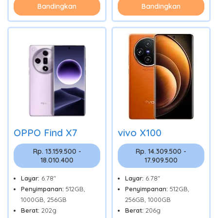
Bandingkan
Bandingkan
OPPO Find X7
vivo X100
Rp. 13.159.500 -
Rp. 14.309.500 -
18.010.400
17.909.500
Layar:
6.78"
Layar:
6.78"
Penyimpanan:
512GB,
Penyimpanan:
512GB,
1000GB, 256GB
256GB, 1000GB
Berat:
202g
Berat:
206g