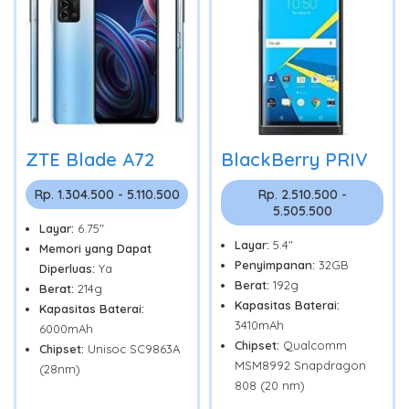
ZTE Blade A72
BlackBerry PRIV
Rp. 1.304.500 - 5.110.500
Rp. 2.510.500 -
5.505.500
Layar:
6.75"
Layar:
5.4"
Memori yang Dapat
Penyimpanan:
32GB
Diperluas:
Ya
Berat:
192g
Berat:
214g
Kapasitas Baterai:
Kapasitas Baterai:
3410mAh
6000mAh
Chipset:
Qualcomm
Chipset:
Unisoc SC9863A
MSM8992 Snapdragon
(28nm)
808 (20 nm)