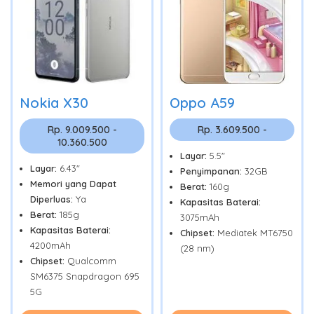
Nokia X30
Oppo A59
Rp. 9.009.500 -
Rp. 3.609.500 -
10.360.500
Layar:
5.5"
Layar:
6.43"
Penyimpanan:
32GB
Memori yang Dapat
Berat:
160g
Diperluas:
Ya
Kapasitas Baterai:
Berat:
185g
3075mAh
Kapasitas Baterai:
Chipset:
Mediatek MT6750
4200mAh
(28 nm)
Chipset:
Qualcomm
SM6375 Snapdragon 695
5G