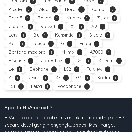
Homtom
Red-magic
Razer
2
2
2
Alcatel
Aldo
Nord
Camon
2
2
2
2
Reno3
Reno6
Mi-max
Zyrex
1
1
1
1
Ulefone
Rocket
X2
A9
1
1
1
1
Letv
Blu
Kenxinda
Studio
1
1
1
1
Ken
Leeco
G
Enjoy
1
1
1
1
Zenfone-max-pro
Mi-mix
A7000
1
1
1
Hisense
Zap-6-flaz
X5
Xtream
1
1
1
1
Le
Elephone
L52
Fullview
1
1
1
1
A
Nexus
X7
G3
Sonim
1
1
1
1
1
L51
Leica
Pocophone
1
1
1
Apa Itu HpAndroid ?
HPAndroid.co.id adalah situs untuk membandingkan HP
secara detail yang menyangkut: spesifikasi, harga,