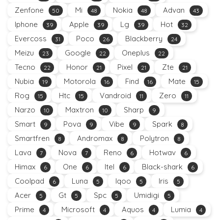
Zenfone
Mi
Nokia
Advan
50
48
48
43
Iphone
Apple
Lg
Hot
39
39
39
32
Evercoss
Poco
Blackberry
31
26
24
Meizu
Google
Oneplus
23
22
22
Tecno
Honor
Pixel
Zte
22
21
21
21
Nubia
Motorola
Find
Mate
19
16
16
15
Rog
Htc
Vandroid
Zero
15
15
11
11
Narzo
Maxtron
Sharp
10
10
9
Smart
Pova
Vibe
Spark
9
9
9
8
Smartfren
Andromax
Polytron
8
8
8
Lava
Nova
Reno
Hotwav
7
7
6
6
Himax
One
Itel
Black-shark
6
6
6
6
Coolpad
Luna
Iqoo
Iris
6
5
5
5
Acer
Gt
Spc
Umidigi
5
5
5
5
Prime
Microsoft
Aquos
Lumia
4
4
4
4