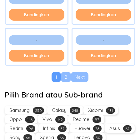
Bandingkan
Bandingkan
-
-
Bandingkan
Bandingkan
1
2
Next
Pilih Brand atau Sub-brand
Samsung
Galaxy
Xiaomi
250
248
181
Oppo
Vivo
Realme
146
142
97
Redmi
Infinix
Huawei
Asus
96
87
78
67
Sony
Xperia
Lenovo
66
66
50