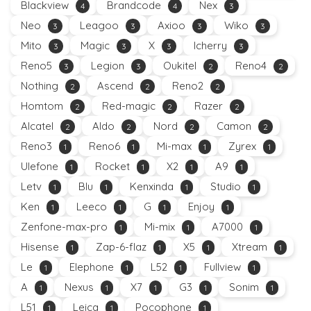
Blackview
Brandcode
Nex
4
4
3
Neo
Leagoo
Axioo
Wiko
3
3
3
3
Mito
Magic
X
Icherry
3
3
3
3
Reno5
Legion
Oukitel
Reno4
3
3
2
2
Nothing
Ascend
Reno2
2
2
2
Homtom
Red-magic
Razer
2
2
2
Alcatel
Aldo
Nord
Camon
2
2
2
2
Reno3
Reno6
Mi-max
Zyrex
1
1
1
1
Ulefone
Rocket
X2
A9
1
1
1
1
Letv
Blu
Kenxinda
Studio
1
1
1
1
Ken
Leeco
G
Enjoy
1
1
1
1
Zenfone-max-pro
Mi-mix
A7000
1
1
1
Hisense
Zap-6-flaz
X5
Xtream
1
1
1
1
Le
Elephone
L52
Fullview
1
1
1
1
A
Nexus
X7
G3
Sonim
1
1
1
1
1
L51
Leica
Pocophone
1
1
1