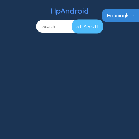
HpAndroid
Bandingkan
SEARCH