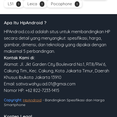
L51
Leica
Pocophone
1
1
1
Apa Itu HpAndroid ?
HPAndroid.co.id adalah situs untuk membandingkan HP
secara detail yang menyangkut: spesifikasi, harga,
gambar, dimensi, dan teknologi yang dipakai dengan
maksimal 5 perbandingan.
Kontak Kami di:
Alamat: Jl. Jkt Garden City Boulevard No.1, RT.8/RW.6,
Cakung Tim., Kec. Cakung, Kota Jakarta Timur, Daerah
Khusus Ibukota Jakarta 13910
Email: sativa.wahyu.ad.01@gmai.com
Nomor HP: +62 822-7233-1415
Copyright:
HpAndroid
- Bandingkan Spesifikasi dan Harga
Smartphone
Konten Legal