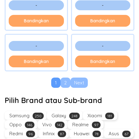
-
-
Bandingkan
Bandingkan
-
-
Bandingkan
Bandingkan
1
2
Next
Pilih Brand atau Sub-brand
Samsung
Galaxy
Xiaomi
250
248
181
Oppo
Vivo
Realme
146
142
97
Redmi
Infinix
Huawei
Asus
96
87
78
67