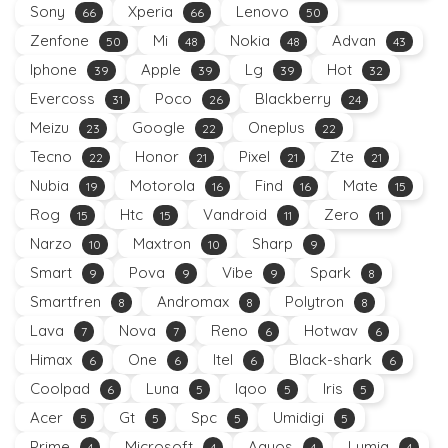
Sony
Xperia
Lenovo
66
66
50
Zenfone
Mi
Nokia
Advan
50
48
48
43
Iphone
Apple
Lg
Hot
39
39
39
32
Evercoss
Poco
Blackberry
31
26
24
Meizu
Google
Oneplus
23
22
22
Tecno
Honor
Pixel
Zte
22
21
21
21
Nubia
Motorola
Find
Mate
19
16
16
15
Rog
Htc
Vandroid
Zero
15
15
11
11
Narzo
Maxtron
Sharp
10
10
9
Smart
Pova
Vibe
Spark
9
9
9
8
Smartfren
Andromax
Polytron
8
8
8
Lava
Nova
Reno
Hotwav
7
7
6
6
Himax
One
Itel
Black-shark
6
6
6
6
Coolpad
Luna
Iqoo
Iris
6
5
5
5
Acer
Gt
Spc
Umidigi
5
5
5
5
Prime
Microsoft
Aquos
Lumia
4
4
4
4