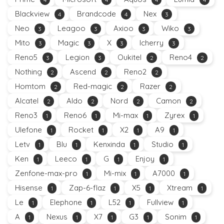
Blackview
Brandcode
Nex
4
4
3
Neo
Leagoo
Axioo
Wiko
3
3
3
3
Mito
Magic
X
Icherry
3
3
3
3
Reno5
Legion
Oukitel
Reno4
3
3
2
2
Nothing
Ascend
Reno2
2
2
2
Homtom
Red-magic
Razer
2
2
2
Alcatel
Aldo
Nord
Camon
2
2
2
2
Reno3
Reno6
Mi-max
Zyrex
1
1
1
1
Ulefone
Rocket
X2
A9
1
1
1
1
Letv
Blu
Kenxinda
Studio
1
1
1
1
Ken
Leeco
G
Enjoy
1
1
1
1
Zenfone-max-pro
Mi-mix
A7000
1
1
1
Hisense
Zap-6-flaz
X5
Xtream
1
1
1
1
Le
Elephone
L52
Fullview
1
1
1
1
A
Nexus
X7
G3
Sonim
1
1
1
1
1