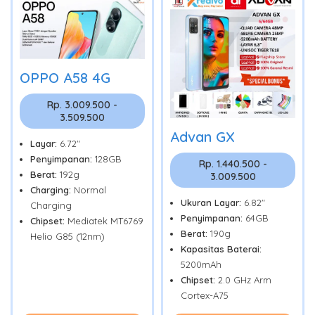
OPPO A58 4G
Rp. 3.009.500 -
3.509.500
Advan GX
Layar:
6.72"
Penyimpanan:
128GB
Rp. 1.440.500 -
Berat:
192g
3.009.500
Charging:
Normal
Ukuran Layar:
6.82"
Charging
Penyimpanan:
64GB
Chipset:
Mediatek MT6769
Berat:
190g
Helio G85 (12nm)
Kapasitas Baterai:
5200mAh
Chipset:
2.0 GHz Arm
Cortex-A75