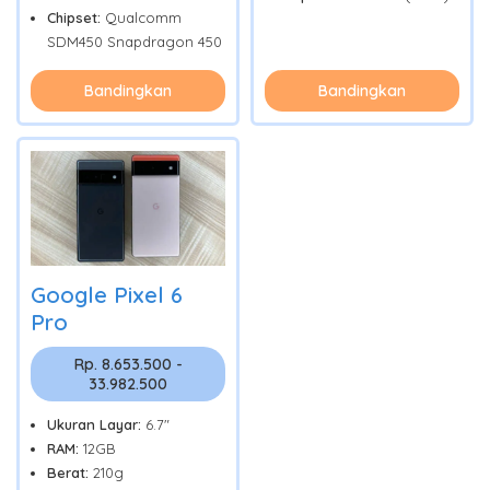
Chipset:
Qualcomm
SDM450 Snapdragon 450
Bandingkan
Bandingkan
Google Pixel 6
Pro
Rp. 8.653.500 -
33.982.500
Ukuran Layar:
6.7"
RAM:
12GB
Berat:
210g