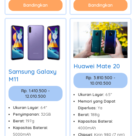
Bandingkan
Bandingkan
Huawei Mate 20
Samsung Galaxy
Rp. 3.810.500 -
M11
10.010.500
Rp. 1.410.500 -
Ukuran Layar:
6.5"
12.010.500
Memori yang Dapat
Ukuran Layar:
6.4"
Diperluas:
Ya
Penyimpanan:
32GB
Berat:
188g
Berat:
197g
Kapasitas Baterai:
Kapasitas Baterai:
4000mAh
5000mAh
Chipset:
Kirin 980 (7 nm)