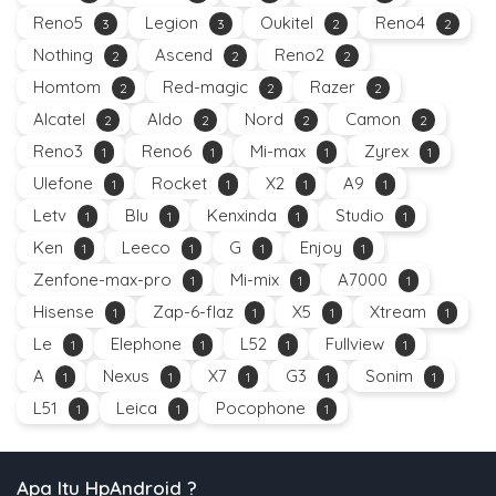
Reno5
Legion
Oukitel
Reno4
3
3
2
2
Nothing
Ascend
Reno2
2
2
2
Homtom
Red-magic
Razer
2
2
2
Alcatel
Aldo
Nord
Camon
2
2
2
2
Reno3
Reno6
Mi-max
Zyrex
1
1
1
1
Ulefone
Rocket
X2
A9
1
1
1
1
Letv
Blu
Kenxinda
Studio
1
1
1
1
Ken
Leeco
G
Enjoy
1
1
1
1
Zenfone-max-pro
Mi-mix
A7000
1
1
1
Hisense
Zap-6-flaz
X5
Xtream
1
1
1
1
Le
Elephone
L52
Fullview
1
1
1
1
A
Nexus
X7
G3
Sonim
1
1
1
1
1
L51
Leica
Pocophone
1
1
1
Apa Itu HpAndroid ?