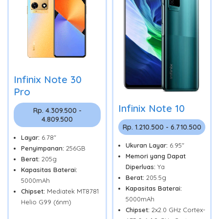
Infinix Note 30
Pro
Infinix Note 10
Rp. 4.309.500 -
4.809.500
Rp. 1.210.500 - 6.710.500
Layar:
6.78"
Ukuran Layar:
6.95"
Penyimpanan:
256GB
Memori yang Dapat
Berat:
205g
Diperluas:
Ya
Kapasitas Baterai:
Berat:
205.5g
5000mAh
Kapasitas Baterai:
Chipset:
Mediatek MT8781
5000mAh
Helio G99 (6nm)
Chipset:
2x2.0 GHz Cortex-