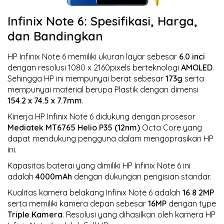
Infinix Note 6: Spesifikasi, Harga,
dan Bandingkan
HP Infinix Note 6 memiliki ukuran layar sebesar
6.0 inci
dengan resolusi 1080 x 2160pixels berteknologi
AMOLED
.
Sehingga HP ini mempunyai berat sebesar
173g
serta
mempunyai material berupa Plastik dengan dimensi
154.2 x 74.5 x 7.7mm
.
Kinerja HP Infinix Note 6 didukung dengan prosesor
Mediatek MT6765 Helio P35 (12nm)
Octa Core yang
dapat mendukung pengguna dalam mengoprasikan HP
ini.
Kapasitas baterai yang dimiliki HP Infinix Note 6 ini
adalah
4000mAh
dengan dukungan pengisian standar.
Kualitas kamera belakang Infinix Note 6 adalah
16 8 2MP
serta memiliki kamera depan sebesar
16MP
dengan type
Triple Kamera
. Resolusi yang dihasilkan oleh kamera HP