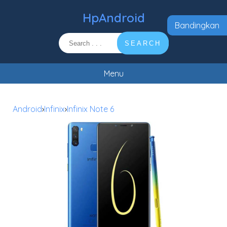
HpAndroid
Bandingkan
SEARCH
Menu
Android
›
Infinix
›
Infinix Note 6