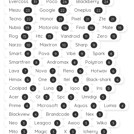
Evercoss
Poco
Blackberry
31
26
24
Meizu
Google
Oneplus
23
22
22
Tecno
Honor
Pixel
Zte
22
21
21
21
Nubia
Motorola
Find
Mate
19
16
16
15
Rog
Htc
Vandroid
Zero
15
15
11
11
Narzo
Maxtron
Sharp
10
10
9
Smart
Pova
Vibe
Spark
9
9
9
8
Smartfren
Andromax
Polytron
8
8
8
Lava
Nova
Reno
Hotwav
7
7
6
6
Himax
One
Itel
Black-shark
6
6
6
6
Coolpad
Luna
Iqoo
Iris
6
5
5
5
Acer
Gt
Spc
Umidigi
5
5
5
5
Prime
Microsoft
Aquos
Lumia
4
4
4
4
Blackview
Brandcode
Nex
4
4
3
Neo
Leagoo
Axioo
Wiko
3
3
3
3
Mito
Magic
X
Icherry
3
3
3
3