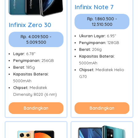
Infinix Note 7
Rp. 1.860.500 -
Infinix Zero 30
12.510.500
Ukuran Layar:
6.95"
Rp. 4.009.500 -
5.009.500
Penyimpanan:
128GB
Berat:
206g
Layar:
6.78"
Kapasitas Baterai:
Penyimpanan:
256GB
5000mAh
Berat:
185g
Chipset:
Mediatek Helio
Kapasitas Baterai:
G70
5000mAh
Chipset:
Mediatek
Dimensity 8020 (6 nm)
Bandingkan
Bandingkan