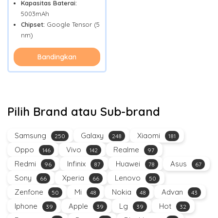
Kapasitas Baterai:
5003mAh
Chipset:
Google Tensor (5
nm)
Bandingkan
Pilih Brand atau Sub-brand
Samsung
Galaxy
Xiaomi
250
248
181
Oppo
Vivo
Realme
146
142
97
Redmi
Infinix
Huawei
Asus
96
87
78
67
Sony
Xperia
Lenovo
66
66
50
Zenfone
Mi
Nokia
Advan
50
48
48
43
Iphone
Apple
Lg
Hot
39
39
39
32