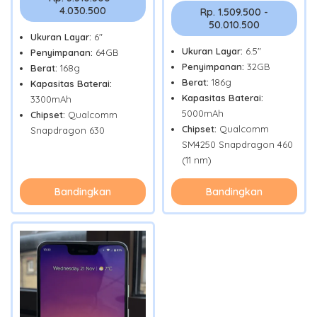
4.030.500
Rp. 1.509.500 -
50.010.500
Ukuran Layar:
6"
Ukuran Layar:
6.5"
Penyimpanan:
64GB
Penyimpanan:
32GB
Berat:
168g
Berat:
186g
Kapasitas Baterai:
Kapasitas Baterai:
3300mAh
5000mAh
Chipset:
Qualcomm
Chipset:
Qualcomm
Snapdragon 630
SM4250 Snapdragon 460
(11 nm)
Bandingkan
Bandingkan