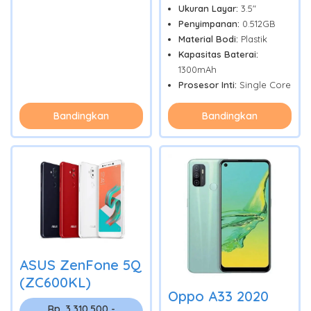
Ukuran Layar:
3.5"
Penyimpanan:
0.512GB
Material Bodi:
Plastik
Kapasitas Baterai:
1300mAh
Prosesor Inti:
Single Core
Bandingkan
Bandingkan
ASUS ZenFone 5Q
(ZC600KL)
Oppo A33 2020
Rp. 3.310.500 -