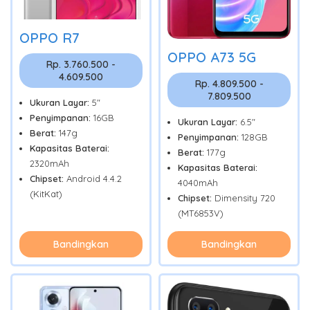
OPPO R7
OPPO A73 5G
Rp. 3.760.500 -
4.609.500
Rp. 4.809.500 -
7.809.500
Ukuran Layar:
5"
Penyimpanan:
16GB
Ukuran Layar:
6.5"
Berat:
147g
Penyimpanan:
128GB
Kapasitas Baterai:
Berat:
177g
2320mAh
Kapasitas Baterai:
Chipset:
Android 4.4.2
4040mAh
(KitKat)
Chipset:
Dimensity 720
(MT6853V)
Bandingkan
Bandingkan