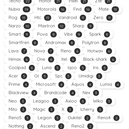
Tecno
Honor
Pixel
Zte
22
21
21
21
Nubia
Motorola
Find
Mate
19
16
16
15
Rog
Htc
Vandroid
Zero
15
15
11
11
Narzo
Maxtron
Sharp
10
10
9
Smart
Pova
Vibe
Spark
9
9
9
8
Smartfren
Andromax
Polytron
8
8
8
Lava
Nova
Reno
Hotwav
7
7
6
6
Himax
One
Itel
Black-shark
6
6
6
6
Coolpad
Luna
Iqoo
Iris
6
5
5
5
Acer
Gt
Spc
Umidigi
5
5
5
5
Prime
Microsoft
Aquos
Lumia
4
4
4
4
Blackview
Brandcode
Nex
4
4
3
Neo
Leagoo
Axioo
Wiko
3
3
3
3
Mito
Magic
X
Icherry
3
3
3
3
Reno5
Legion
Oukitel
Reno4
3
3
2
2
Nothing
Ascend
Reno2
2
2
2