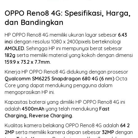
OPPO Reno8 4G: Spesifikasi, Harga,
dan Bandingkan
HP OPPO Reno8 4G memiliki ukuran layar sebesar
6.43
inci
dengan resolusi 1080 x 2400pixels berteknologi
AMOLED
. Sehingga HP ini mempunyai berat sebesar
182g
serta memiliki material yang kokoh dengan dimensi
159.9 x 73.2 x 7.7mm
.
Kinerja HP OPPO Reno8 4G didukung dengan prosesor
Qualcomm SM6225 Snapdragon 680 4G (6 nm)
Octa
Core yang dapat mendukung pengguna dalam
mengoprasikan HP ini.
Kapasitas baterai yang dimiliki HP OPPO Reno8 4G ini
adalah
4500mAh
yang telah mendukung
Fast
Charging, Reverse Charging
.
Kualitas kamera belakang OPPO Reno8 4G adalah
64 2
2MP
serta memiliki kamera depan sebesar
32MP
dengan