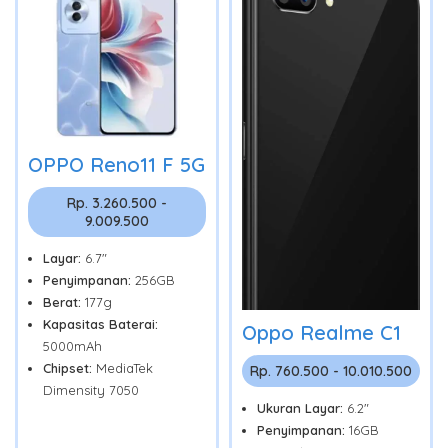
OPPO Reno11 F 5G
Rp. 3.260.500 -
9.009.500
Layar:
6.7"
Penyimpanan:
256GB
Berat:
177g
Kapasitas Baterai:
Oppo Realme C1
5000mAh
Chipset:
MediaTek
Rp. 760.500 - 10.010.500
Dimensity 7050
Ukuran Layar:
6.2"
Penyimpanan:
16GB