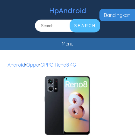
HpAndroid
Bandingkan
SEARCH
Menu
Android
›
Oppo
›
OPPO Reno8 4G