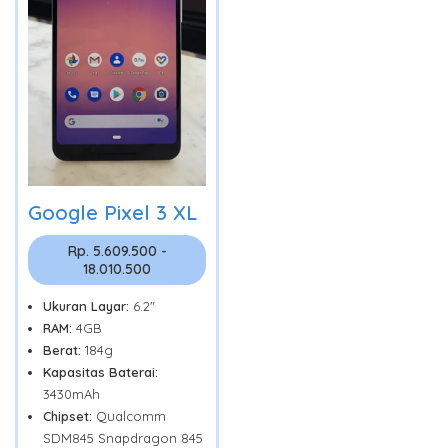
Google Pixel 3 XL
Rp. 5.609.500 -
18.010.500
Ukuran Layar:
6.2"
RAM:
4GB
Berat:
184g
Kapasitas Baterai:
3430mAh
Chipset:
Qualcomm
SDM845 Snapdragon 845