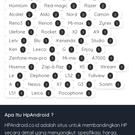
Homtom
Red-magic
Razer
2
2
2
Alcatel
Aldo
Nord
Camon
2
2
2
2
Reno3
Reno6
Mi-max
Zyrex
1
1
1
1
Ulefone
Rocket
X2
A9
1
1
1
1
Letv
Blu
Kenxinda
Studio
1
1
1
1
Ken
Leeco
G
Enjoy
1
1
1
1
Zenfone-max-pro
Mi-mix
A7000
1
1
1
Hisense
Zap-6-flaz
X5
Xtream
1
1
1
1
Le
Elephone
L52
Fullview
1
1
1
1
A
Nexus
X7
G3
Sonim
1
1
1
1
1
L51
Leica
Pocophone
1
1
1
Apa Itu HpAndroid ?
HPAndroid.co.id adalah situs untuk membandingkan HP
secara detail yang menyangkut: spesifikasi, harga,