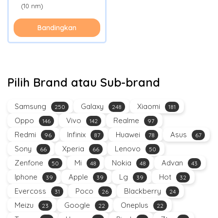
(10 nm)
Bandingkan
Pilih Brand atau Sub-brand
Samsung
Galaxy
Xiaomi
250
248
181
Oppo
Vivo
Realme
146
142
97
Redmi
Infinix
Huawei
Asus
96
87
78
67
Sony
Xperia
Lenovo
66
66
50
Zenfone
Mi
Nokia
Advan
50
48
48
43
Iphone
Apple
Lg
Hot
39
39
39
32
Evercoss
Poco
Blackberry
31
26
24
Meizu
Google
Oneplus
23
22
22