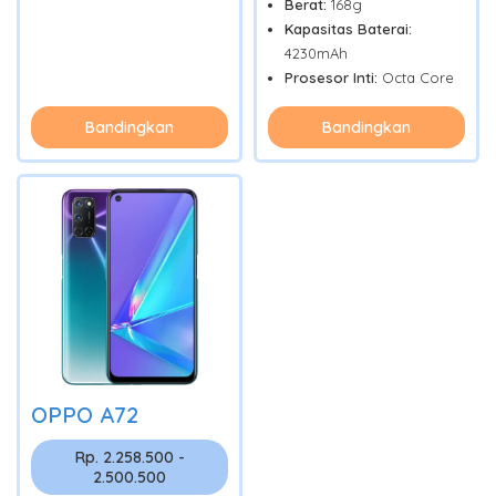
Berat:
168g
Kapasitas Baterai:
4230mAh
Prosesor Inti:
Octa Core
Bandingkan
Bandingkan
OPPO A72
Rp. 2.258.500 -
2.500.500