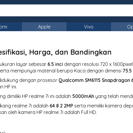
omi
Apple
Vivo
O
esifikasi, Harga, dan Bandingkan
i ukuran layar sebesar
6.5 inci
dengan resolusi 720 x 1600pixe
erta mempunyai material berupa Kaca dengan dimensi
75.5
i didukung dengan prosesor
Qualcomm SM6115 Snapdragon 
 HP ini.
g dimiliki HP realme 7i ini adalah
5000mAh
yang telah men
akang realme 7i adalah
64 8 2 2MP
serta memiliki kamera de
kan oleh kamera HP realme 7i adalah Full HD.