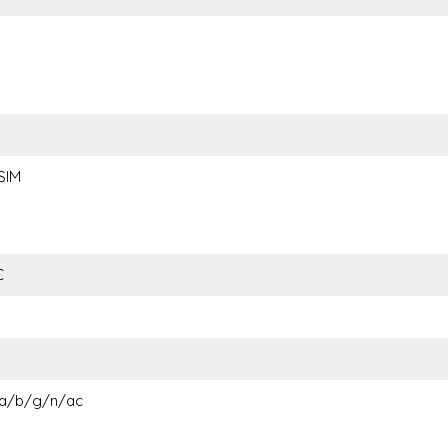
SIM
C
 a/b/g/n/ac