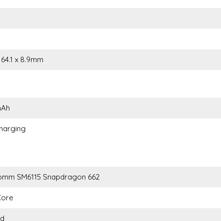
 164.1 x 8.9mm
mAh
harging
omm SM6115 Snapdragon 662
Core
id