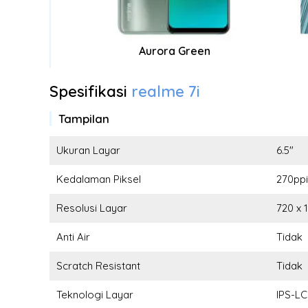
Aurora Green
Spesifikasi
realme 7i
Tampilan
Ukuran Layar
6.5"
Kedalaman Piksel
270ppi
Resolusi Layar
720 x 
Anti Air
Tidak
Scratch Resistant
Tidak
Teknologi Layar
IPS-L