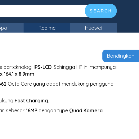
SEARCH
ppo
Realme
Huawei
Bandingkan
ls berteknologi
IPS-LCD
. Sehingga HP ini mempunyai
 x 164.1 x 8.9mm
.
662
Octa Core yang dapat mendukung pengguna
dukung
Fast Charging
.
pan sebesar
16MP
dengan type
Quad Kamera
.