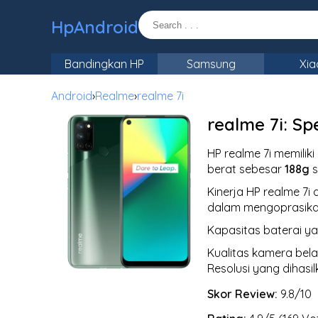
HpAndroid
Bandingkan HP
Samsung
Xia
Android
›
Realme
›
realme 7i
realme 7i: Sp
HP realme 7i memilik
berat sebesar
188g
s
Kinerja HP realme 7
dalam mengoprasikan
Kapasitas baterai yan
Kualitas kamera bel
Resolusi yang dihasil
Skor Review:
9.8/10