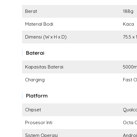
Berat
188g
Material Bodi
Kaca
Dimensi (W x H x D)
75.5 x
Baterai
Kapasitas Baterai
5000
Charging
Fast C
Platform
Chipset
Qualc
Prosesor Inti
Octa 
Sistem Operasi
Andro