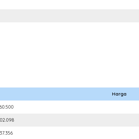
Harga
960.500
302.098
637.356