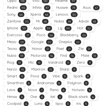
Oppo
Vivo
Realme
146
142
97
Redmi
Infinix
Huawei
Asus
96
87
78
67
Sony
Xperia
Lenovo
66
66
50
Zenfone
Mi
Nokia
Advan
50
48
48
43
Iphone
Apple
Lg
Hot
39
39
39
32
Evercoss
Poco
Blackberry
31
26
24
Meizu
Google
Oneplus
23
22
22
Tecno
Honor
Pixel
Zte
22
21
21
21
Nubia
Motorola
Find
Mate
19
16
16
15
Rog
Htc
Vandroid
Zero
15
15
11
11
Narzo
Maxtron
Sharp
10
10
9
Smart
Pova
Vibe
Spark
9
9
9
8
Smartfren
Andromax
Polytron
8
8
8
Lava
Nova
Reno
Hotwav
7
7
6
6
Himax
One
Itel
Black-shark
6
6
6
6
Coolpad
Luna
Iqoo
Iris
6
5
5
5