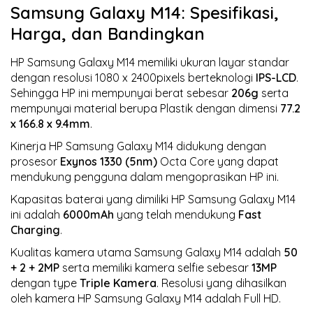
Samsung Galaxy M14: Spesifikasi,
Harga, dan Bandingkan
HP Samsung Galaxy M14 memiliki ukuran layar standar
dengan resolusi 1080 x 2400pixels berteknologi
IPS-LCD
.
Sehingga HP ini mempunyai berat sebesar
206g
serta
mempunyai material berupa Plastik dengan dimensi
77.2
x 166.8 x 9.4mm
.
Kinerja HP Samsung Galaxy M14 didukung dengan
prosesor
Exynos 1330 (5nm)
Octa Core yang dapat
mendukung pengguna dalam mengoprasikan HP ini.
Kapasitas baterai yang dimiliki HP Samsung Galaxy M14
ini adalah
6000mAh
yang telah mendukung
Fast
Charging
.
Kualitas kamera utama Samsung Galaxy M14 adalah
50
+ 2 + 2MP
serta memiliki kamera selfie sebesar
13MP
dengan type
Triple Kamera
. Resolusi yang dihasilkan
oleh kamera HP Samsung Galaxy M14 adalah Full HD.