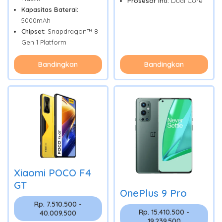
Prosesor Inti:
Dual Core
Kapasitas Baterai:
5000mAh
Chipset:
Snapdragon™ 8
Gen 1 Platform
Bandingkan
Bandingkan
Xiaomi POCO F4
GT
OnePlus 9 Pro
Rp. 7.510.500 -
Rp. 15.410.500 -
40.009.500
19.239.500