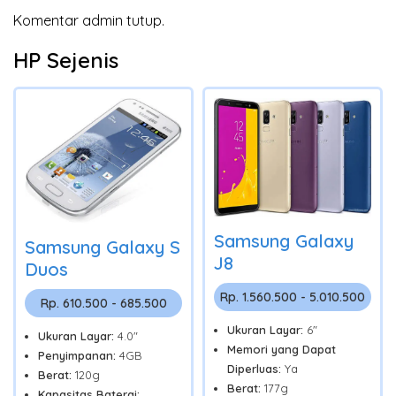
Komentar admin tutup.
HP Sejenis
Samsung Galaxy
Samsung Galaxy S
J8
Duos
Rp. 1.560.500 - 5.010.500
Rp. 610.500 - 685.500
Ukuran Layar:
6"
Ukuran Layar:
4.0"
Memori yang Dapat
Penyimpanan:
4GB
Diperluas:
Ya
Berat:
120g
Berat:
177g
Kapasitas Baterai: