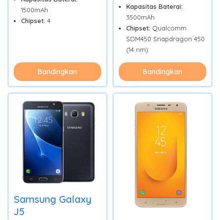
Kapasitas Baterai:
1500mAh
3500mAh
Chipset:
4
Chipset:
Qualcomm
SDM450 Snapdragon 450
(14 nm)
Bandingkan
Bandingkan
Samsung Galaxy
J5