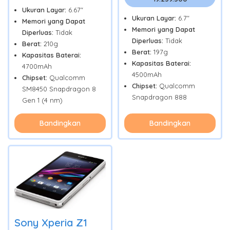
Ukuran Layar:
6.67"
Ukuran Layar:
6.7"
Memori yang Dapat
Memori yang Dapat
Diperluas:
Tidak
Diperluas:
Tidak
Berat:
210g
Berat:
197g
Kapasitas Baterai:
Kapasitas Baterai:
4700mAh
4500mAh
Chipset:
Qualcomm
Chipset:
Qualcomm
SM8450 Snapdragon 8
Snapdragon 888
Gen 1 (4 nm)
Bandingkan
Bandingkan
Sony Xperia Z1