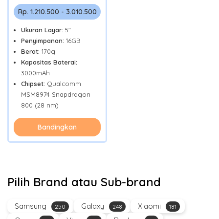
Rp. 1.210.500 - 3.010.500
Ukuran Layar:
5"
Penyimpanan:
16GB
Berat:
170g
Kapasitas Baterai:
3000mAh
Chipset:
Qualcomm
MSM8974 Snapdragon
800 (28 nm)
Bandingkan
Pilih Brand atau Sub-brand
Samsung
Galaxy
Xiaomi
250
248
181