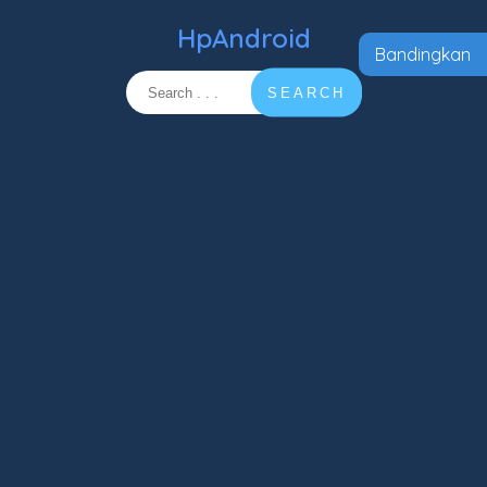
HpAndroid
Bandingkan
SEARCH