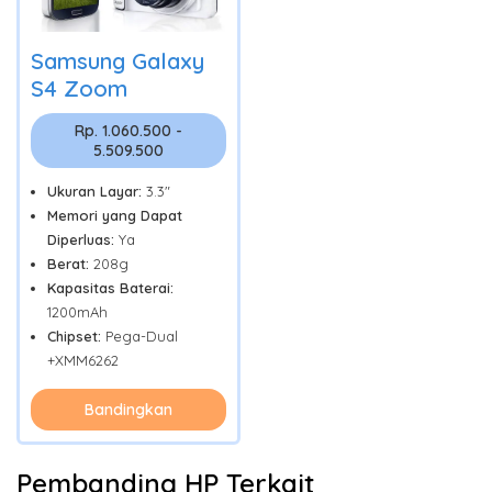
Samsung Galaxy
S4 Zoom
Rp. 1.060.500 -
5.509.500
Ukuran Layar:
3.3"
Memori yang Dapat
Diperluas:
Ya
Berat:
208g
Kapasitas Baterai:
1200mAh
Chipset:
Pega-Dual
+XMM6262
Bandingkan
Pembanding HP Terkait