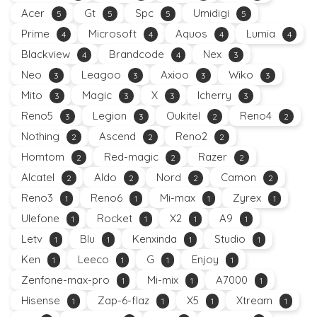
Acer
Gt
Spc
Umidigi
5
5
5
5
Prime
Microsoft
Aquos
Lumia
4
4
4
4
Blackview
Brandcode
Nex
4
4
3
Neo
Leagoo
Axioo
Wiko
3
3
3
3
Mito
Magic
X
Icherry
3
3
3
3
Reno5
Legion
Oukitel
Reno4
3
3
2
2
Nothing
Ascend
Reno2
2
2
2
Homtom
Red-magic
Razer
2
2
2
Alcatel
Aldo
Nord
Camon
2
2
2
2
Reno3
Reno6
Mi-max
Zyrex
1
1
1
1
Ulefone
Rocket
X2
A9
1
1
1
1
Letv
Blu
Kenxinda
Studio
1
1
1
1
Ken
Leeco
G
Enjoy
1
1
1
1
Zenfone-max-pro
Mi-mix
A7000
1
1
1
Hisense
Zap-6-flaz
X5
Xtream
1
1
1
1