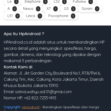
Le
Elephone
L52
Fullview
1
1
1
1
A
Nexus
X7
G3
Sonim
1
1
1
1
1
L51
Leica
Pocophone
1
1
1
Apa Itu HpAndroid ?
HPAndroid.co.id adalah situs untuk membandingkan HP
secara detail yang menyangkut: spesifikasi, harga,
gambar, dimensi, dan teknologi yang dipakai dengan
maksimal 5 perbandingan.
Kontak Kami di:
Alamat: Jl. Jkt Garden City Boulevard No.1, RT.8/RW.6,
Cakung Tim., Kec. Cakung, Kota Jakarta Timur, Daerah
Khusus Ibukota Jakarta 13910
Email: sativa.wahyu.ad.01@gmai.com
Nomor HP: +62 822-7233-1415
Copyright:
HpAndroid
- Bandingkan Spesifikasi dan Harga