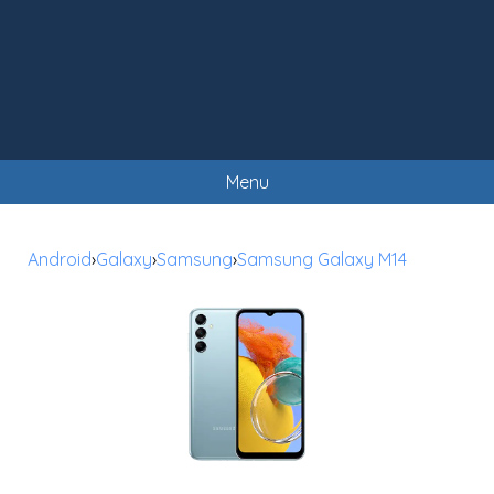
Menu
Android
›
Galaxy
›
Samsung
›
Samsung Galaxy M14