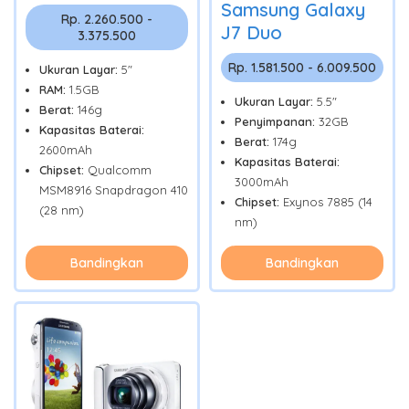
Samsung Galaxy
Rp. 2.260.500 -
J7 Duo
3.375.500
Rp. 1.581.500 - 6.009.500
Ukuran Layar:
5"
RAM:
1.5GB
Ukuran Layar:
5.5"
Berat:
146g
Penyimpanan:
32GB
Kapasitas Baterai:
Berat:
174g
2600mAh
Kapasitas Baterai:
Chipset:
Qualcomm
3000mAh
MSM8916 Snapdragon 410
Chipset:
Exynos 7885 (14
(28 nm)
nm)
Bandingkan
Bandingkan