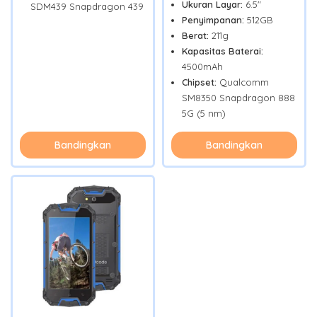
Ukuran Layar:
6.5"
SDM439 Snapdragon 439
Penyimpanan:
512GB
Berat:
211g
Kapasitas Baterai:
4500mAh
Chipset:
Qualcomm
SM8350 Snapdragon 888
5G (5 nm)
Bandingkan
Bandingkan