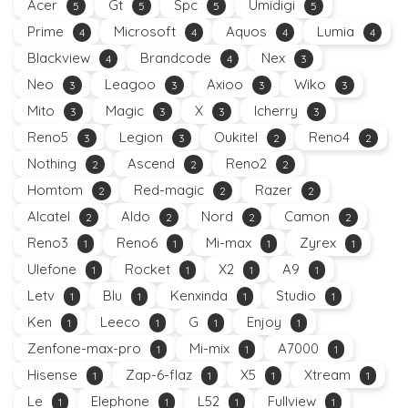
Acer
Gt
Spc
Umidigi
5
5
5
5
Prime
Microsoft
Aquos
Lumia
4
4
4
4
Blackview
Brandcode
Nex
4
4
3
Neo
Leagoo
Axioo
Wiko
3
3
3
3
Mito
Magic
X
Icherry
3
3
3
3
Reno5
Legion
Oukitel
Reno4
3
3
2
2
Nothing
Ascend
Reno2
2
2
2
Homtom
Red-magic
Razer
2
2
2
Alcatel
Aldo
Nord
Camon
2
2
2
2
Reno3
Reno6
Mi-max
Zyrex
1
1
1
1
Ulefone
Rocket
X2
A9
1
1
1
1
Letv
Blu
Kenxinda
Studio
1
1
1
1
Ken
Leeco
G
Enjoy
1
1
1
1
Zenfone-max-pro
Mi-mix
A7000
1
1
1
Hisense
Zap-6-flaz
X5
Xtream
1
1
1
1
Le
Elephone
L52
Fullview
1
1
1
1