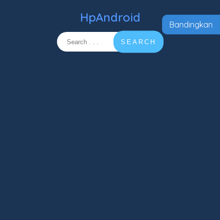
HpAndroid
Bandingkan
SEARCH