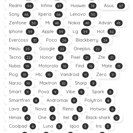
Redmi
Infinix
Huawei
Asus
96
87
78
67
Sony
Xperia
Lenovo
66
66
50
Zenfone
Mi
Nokia
Advan
50
48
48
43
Iphone
Apple
Lg
Hot
39
39
39
32
Evercoss
Poco
Blackberry
31
26
24
Meizu
Google
Oneplus
23
22
22
Tecno
Honor
Pixel
Zte
22
21
21
21
Nubia
Motorola
Find
Mate
19
16
16
15
Rog
Htc
Vandroid
Zero
15
15
11
11
Narzo
Maxtron
Sharp
10
10
9
Smart
Pova
Vibe
Spark
9
9
9
8
Smartfren
Andromax
Polytron
8
8
8
Lava
Nova
Reno
Hotwav
7
7
6
6
Himax
One
Itel
Black-shark
6
6
6
6
Coolpad
Luna
Iqoo
Iris
6
5
5
5