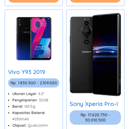
Vivo Y93 2019
Rp. 1.830.500 - 2.109.500
Ukuran Layar:
6.2"
Penyimpanan:
32GB
Sony Xperia Pro-I
Berat:
163.5g
Kapasitas Baterai:
Rp. 17.620.750 -
4030mAh
30.010.500
Chipset:
Qualcomm