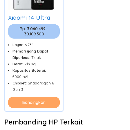
Xiaomi 14 Ultra
Rp. 3.060.499 -
30.109.500
Layar:
6.73"
Memori yang Dapat
Diperluas:
Tidak
Berat:
219.8g
Kapasitas Baterai:
5000mAh
Chipset:
Snapdragon 8
Gen 3
Bandingkan
Pembanding HP Terkait