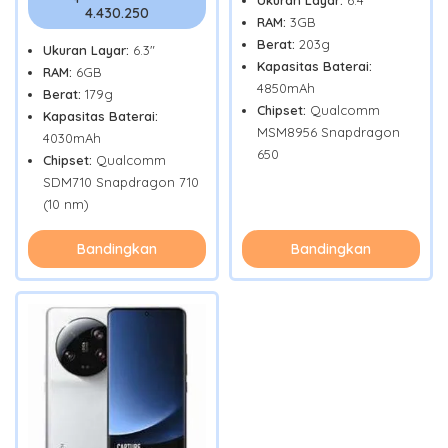
Ukuran Layar:
6.4"
4.430.250
RAM:
3GB
Berat:
203g
Ukuran Layar:
6.3"
Kapasitas Baterai:
RAM:
6GB
4850mAh
Berat:
179g
Chipset:
Qualcomm
Kapasitas Baterai:
MSM8956 Snapdragon
4030mAh
650
Chipset:
Qualcomm
SDM710 Snapdragon 710
(10 nm)
Bandingkan
Bandingkan