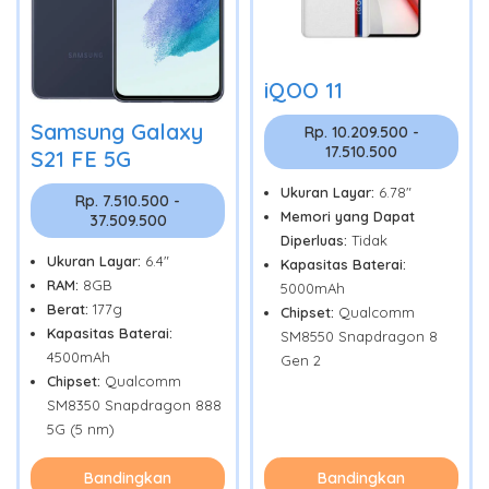
iQOO 11
Samsung Galaxy
Rp. 10.209.500 -
17.510.500
S21 FE 5G
Ukuran Layar:
6.78"
Rp. 7.510.500 -
Memori yang Dapat
37.509.500
Diperluas:
Tidak
Ukuran Layar:
6.4"
Kapasitas Baterai:
RAM:
8GB
5000mAh
Berat:
177g
Chipset:
Qualcomm
Kapasitas Baterai:
SM8550 Snapdragon 8
4500mAh
Gen 2
Chipset:
Qualcomm
SM8350 Snapdragon 888
5G (5 nm)
Bandingkan
Bandingkan