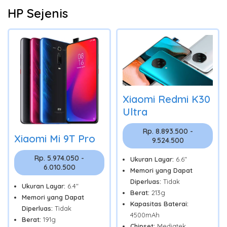
HP Sejenis
Xiaomi Redmi K30
Ultra
Rp. 8.893.500 -
Xiaomi Mi 9T Pro
9.524.500
Rp. 5.974.050 -
Ukuran Layar:
6.6"
6.010.500
Memori yang Dapat
Diperluas:
Tidak
Ukuran Layar:
6.4"
Berat:
213g
Memori yang Dapat
Kapasitas Baterai:
Diperluas:
Tidak
4500mAh
Berat:
191g
Chipset:
Mediatek