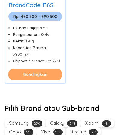
BrandCode B6S
Rp. 480.500 - 890.500
Ukuran Layar:
4.5"
Penyimpanan:
8GB
Berat:
150g
Kapasitas Baterai:
3800mAh
Chipset:
Spreadtrum 7731
Bandingkan
Pilih Brand atau Sub-brand
Samsung
Galaxy
Xiaomi
250
248
181
Oppo
Vivo
Realme
146
142
97