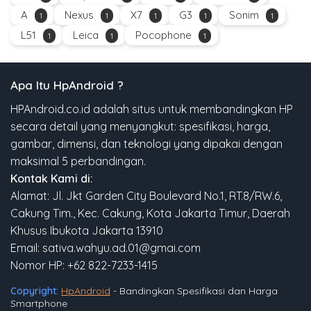
A
Nexus
X7
G3
Sonim
1
1
1
1
1
L51
Leica
Pocophone
1
1
1
Apa Itu HpAndroid ?
HPAndroid.co.id adalah situs untuk membandingkan HP
secara detail yang menyangkut: spesifikasi, harga,
gambar, dimensi, dan teknologi yang dipakai dengan
maksimal 5 perbandingan.
Kontak Kami di:
Alamat: Jl. Jkt Garden City Boulevard No.1, RT.8/RW.6,
Cakung Tim., Kec. Cakung, Kota Jakarta Timur, Daerah
Khusus Ibukota Jakarta 13910
Email: sativa.wahyu.ad.01@gmai.com
Nomor HP: +62 822-7233-1415
Copyright:
HpAndroid
- Bandingkan Spesifikasi dan Harga
Smartphone