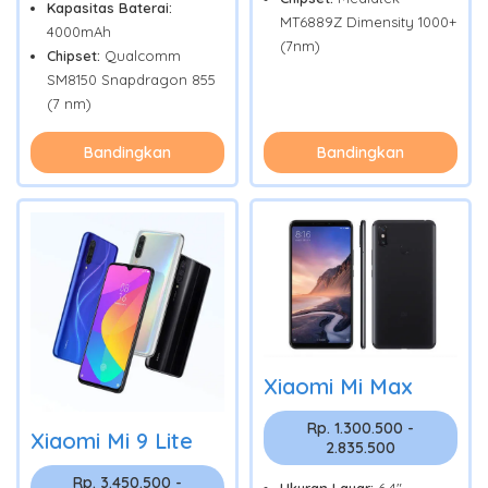
Kapasitas Baterai:
MT6889Z Dimensity 1000+
4000mAh
(7nm)
Chipset:
Qualcomm
SM8150 Snapdragon 855
(7 nm)
Bandingkan
Bandingkan
Xiaomi Mi Max
Rp. 1.300.500 -
Xiaomi Mi 9 Lite
2.835.500
Rp. 3.450.500 -